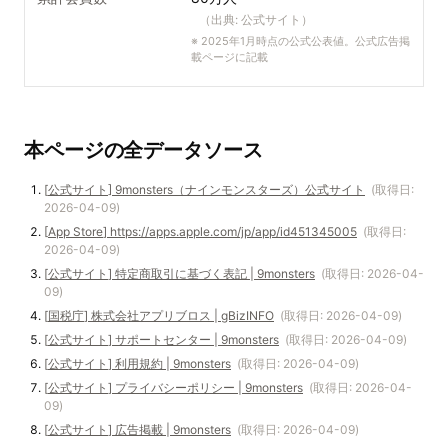
（出典:
公式サイト
）
※
2025年1月時点の公式公表値。公式広告掲
載ページに記載
本ページの全データソース
[
公式サイト
]
9monsters（ナインモンスターズ）公式サイト
(取得日:
2026-04-09
)
[
App Store
]
https://apps.apple.com/jp/app/id451345005
(取得日:
2026-04-09
)
[
公式サイト
]
特定商取引に基づく表記 | 9monsters
(取得日:
2026-04-
09
)
[
国税庁
]
株式会社アプリブロス | gBizINFO
(取得日:
2026-04-09
)
[
公式サイト
]
サポートセンター | 9monsters
(取得日:
2026-04-09
)
[
公式サイト
]
利用規約 | 9monsters
(取得日:
2026-04-09
)
[
公式サイト
]
プライバシーポリシー | 9monsters
(取得日:
2026-04-
09
)
[
公式サイト
]
広告掲載 | 9monsters
(取得日:
2026-04-09
)