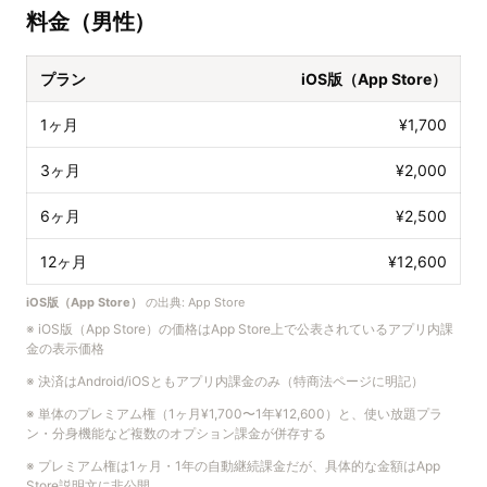
料金（男性）
プラン
iOS版（App Store）
1ヶ月
¥1,700
3ヶ月
¥2,000
6ヶ月
¥2,500
12ヶ月
¥12,600
iOS版（App Store）
の出典:
App Store
※
iOS版（App Store）の価格はApp Store上で公表されているアプリ内課
金の表示価格
※
決済はAndroid/iOSともアプリ内課金のみ（特商法ページに明記）
※
単体のプレミアム権（1ヶ月¥1,700〜1年¥12,600）と、使い放題プラ
ン・分身機能など複数のオプション課金が併存する
※
プレミアム権は1ヶ月・1年の自動継続課金だが、具体的な金額はApp
Store説明文に非公開