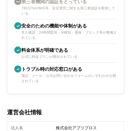
第三者機関の認証をとっている
—
TRUSTeやIMS等、安全運営に関する第三者認証を取得して
いる
安全のための機能や体制がある
✓
本人確認・24時間監視・AI検知・通報・ブロック等が整備さ
れている
料金体系が明確である
✓
公式に料金プランが開示されている
トラブル時の対応窓口がある
✓
電話・メール・公式お問い合わせフォームのいずれかが公開
されている
運営会社情報
法人名
株式会社アプリブロス