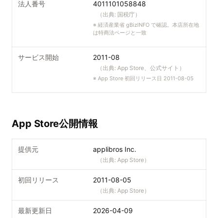
法人番号
4011101058848
（出典:
国税庁
）
※
経済産業省 gBizINFO で確認。本店所在地
は特商法ページと一致
サービス開始
2011-08
（出典:
App Store、公式サイト
）
※
App Store 初回リリース日 2011-08-05
App Store公開情報
提供元
applibros Inc.
（出典:
App Store
）
初回リリース
2011-08-05
（出典:
App Store
）
最新更新日
2026-04-09