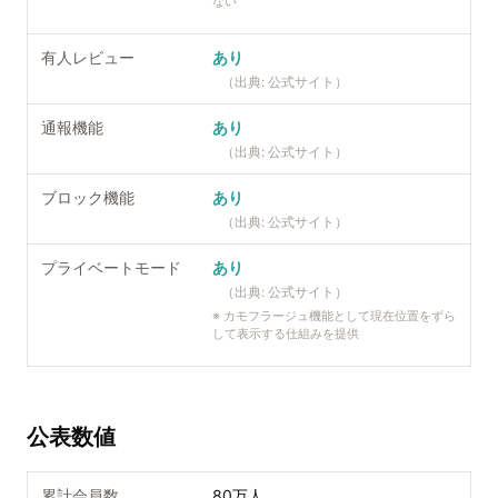
ない
有人レビュー
あり
（出典:
公式サイト
）
通報機能
あり
（出典:
公式サイト
）
ブロック機能
あり
（出典:
公式サイト
）
プライベートモード
あり
（出典:
公式サイト
）
※
カモフラージュ機能として現在位置をずら
して表示する仕組みを提供
公表数値
累計会員数
80万人