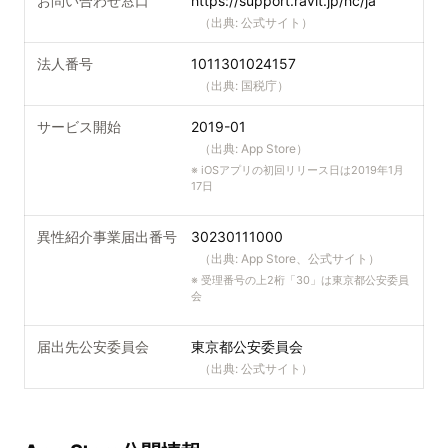
お問い合わせ窓口
https://support.ravit.jp/hc/ja
（出典:
公式サイト
）
法人番号
1011301024157
（出典:
国税庁
）
サービス開始
2019-01
（出典:
App Store
）
※
iOSアプリの初回リリース日は2019年1月
17日
異性紹介事業届出番号
30230111000
（出典:
App Store、公式サイト
）
※
受理番号の上2桁「30」は東京都公安委員
会
届出先公安委員会
東京都公安委員会
（出典:
公式サイト
）