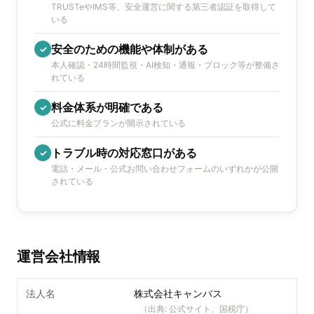
TRUSTeやIMS等、安全運営に関する第三者認証を取得して
いる
安全のための機能や体制がある
✓
本人確認・24時間監視・AI検知・通報・ブロック等が整備さ
れている
料金体系が明確である
✓
公式に料金プランが開示されている
トラブル時の対応窓口がある
✓
電話・メール・公式お問い合わせフォームのいずれかが公開
されている
運営会社情報
法人名
株式会社キャンバス
（出典:
公式サイト、国税庁
）