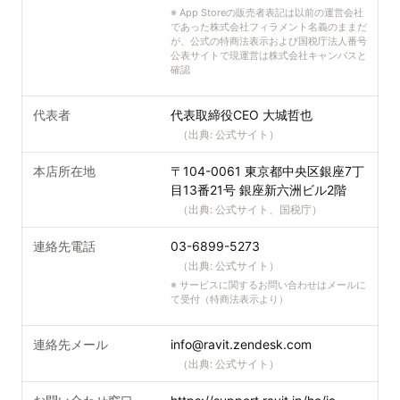
※
App Storeの販売者表記は以前の運営会社
であった株式会社フィラメント名義のままだ
が、公式の特商法表示および国税庁法人番号
公表サイトで現運営は株式会社キャンバスと
確認
代表者
代表取締役CEO 大城哲也
（出典:
公式サイト
）
本店所在地
〒104-0061 東京都中央区銀座7丁
目13番21号 銀座新六洲ビル2階
（出典:
公式サイト、国税庁
）
連絡先電話
03-6899-5273
（出典:
公式サイト
）
※
サービスに関するお問い合わせはメールに
て受付（特商法表示より）
連絡先メール
info@ravit.zendesk.com
（出典:
公式サイト
）