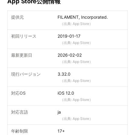
App Store公開情報
提供元
FILAMENT, Incorporated.
（出典:
App Store
）
初回リリース
2019-01-17
（出典:
App Store
）
最新更新日
2026-02-02
（出典:
App Store
）
現行バージョン
3.32.0
（出典:
App Store
）
対応OS
iOS 12.0
（出典:
App Store
）
対応言語
ja
（出典:
App Store
）
年齢制限
17+