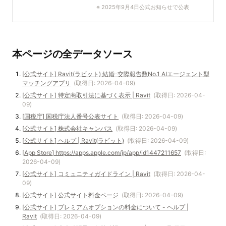
※
2025年9月4日公式お知らせで公表
本ページの全データソース
[
公式サイト
]
Ravit(ラビット) 結婚･交際報告数No.1 AIエージェント型
マッチングアプリ
(取得日:
2026-04-09
)
[
公式サイト
]
特定商取引法に基づく表示 | Ravit
(取得日:
2026-04-
09
)
[
国税庁
]
国税庁法人番号公表サイト
(取得日:
2026-04-09
)
[
公式サイト
]
株式会社キャンバス
(取得日:
2026-04-09
)
[
公式サイト
]
ヘルプ | Ravit(ラビット)
(取得日:
2026-04-09
)
[
App Store
]
https://apps.apple.com/jp/app/id1447211657
(取得日:
2026-04-09
)
[
公式サイト
]
コミュニティガイドライン | Ravit
(取得日:
2026-04-
09
)
[
公式サイト
]
公式サイト料金ページ
(取得日:
2026-04-09
)
[
公式サイト
]
プレミアムオプションの料金について - ヘルプ |
Ravit
(取得日:
2026-04-09
)