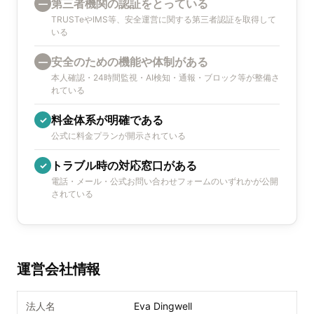
第三者機関の認証をとっている
—
TRUSTeやIMS等、安全運営に関する第三者認証を取得して
いる
安全のための機能や体制がある
—
本人確認・24時間監視・AI検知・通報・ブロック等が整備さ
れている
料金体系が明確である
✓
公式に料金プランが開示されている
トラブル時の対応窓口がある
✓
電話・メール・公式お問い合わせフォームのいずれかが公開
されている
運営会社情報
法人名
Eva Dingwell