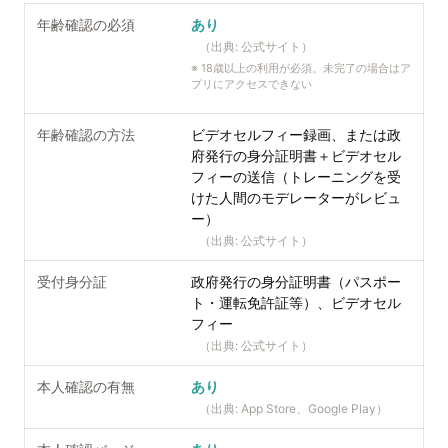
年齢確認の必須
あり
（出典:
公式サイト
）
※
18歳以上の利用が必須。未完了の場合はア
プリにアクセスできない
年齢確認の方法
ビデオセルフィー録画、または政
府発行の身分証明書＋ビデオセル
フィーの送信（トレーニングを受
けた人間のモデレーターがレビュ
ー）
（出典:
公式サイト
）
受付身分証
政府発行の身分証明書（パスポー
ト・運転免許証等）、ビデオセル
フィー
（出典:
公式サイト
）
本人確認の有無
あり
（出典:
App Store、Google Play
）