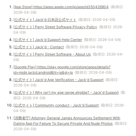
[
App Store
]
https://apps.apple.com/jp/app/id350426804
(取得日:
2026-04-09
)
[
公式サイト
]
Jack'd 日本語公式サイト
(取得日:
2026-04-09
)
[
公式サイト
]
Perry Street Software Privacy Policy
(取得日:
2026-
04-09
)
[
公式サイト
]
Jack'd Support Help Center
(取得日:
2026-04-09
)
[
公式サイト
]
Jack'd - Contact
(取得日:
2026-04-09
)
[
公式サイト
]
Perry Street Software - About Us
(取得日:
2026-04-
09
)
[
Google Play
]
https://play.google.com/store/apps/details?
id=mobi.jackd.android&hl=ja&gl=jp
(取得日:
2026-04-09
)
[
公式サイト
]
Jack'd Age Verification - Jack'd Support
(取得日:
2026-04-09
)
[
公式サイト
]
Why isn't my age range eligible? - Jack'd Support
(取
得日:
2026-04-09
)
[
公式サイト
]
Community conduct - Jack'd Support
(取得日:
2026-
04-09
)
[
消費者庁
]
Attorney General James Announces Settlement With
Dating App For Failure To Secure Private And Nude Photos
(取得日:
2026-04-09
)