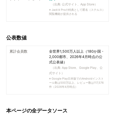
（出典:
公式サイト、App Store
）
※
Jack'd Proの特典として匿名（ステルス）
閲覧機能が提供される
公表数値
累計会員数
全世界1,500万人以上（180か国・
2,000都市、2026年4月時点の公
式公表値）
（出典:
App Store、Google Play、公
式サイト
）
※
Google Play日本版でのAndroidインスト
ール数は500万以上、レビュー数は117,576
件（2026年4月時点）
本ページの全データソース