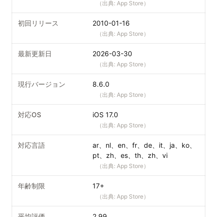
（出典:
App Store
）
初回リリース
2010-01-16
（出典:
App Store
）
最新更新日
2026-03-30
（出典:
App Store
）
現行バージョン
8.6.0
（出典:
App Store
）
対応OS
iOS 17.0
（出典:
App Store
）
対応言語
ar、nl、en、fr、de、it、ja、ko、
pt、zh、es、th、zh、vi
（出典:
App Store
）
年齢制限
17+
（出典:
App Store
）
平均評価
2.99