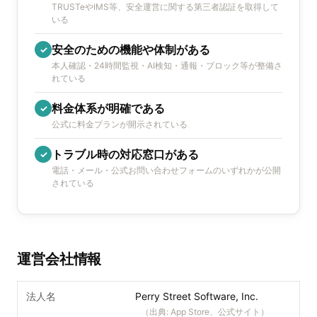
TRUSTeやIMS等、安全運営に関する第三者認証を取得して
いる
安全のための機能や体制がある
✓
本人確認・24時間監視・AI検知・通報・ブロック等が整備さ
れている
料金体系が明確である
✓
公式に料金プランが開示されている
トラブル時の対応窓口がある
✓
電話・メール・公式お問い合わせフォームのいずれかが公開
されている
運営会社情報
法人名
Perry Street Software, Inc.
（出典:
App Store、公式サイト
）