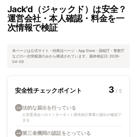
Jack'd（ジャックド）は安全？
運営会社・本人確認・料金を一
次情報で検証
本ページは公式サイト・特商法ページ・App Store・国税庁・警察庁
などの一次情報源のみから構成されています。最終検証日:
2026-
04-09
3
安全性チェックポイント
/ 5
法的な届出を行っている
—
公安委員会へのインターネット異性紹介事業の届出が確認で
きる
第三者機関の認証をとっている
—