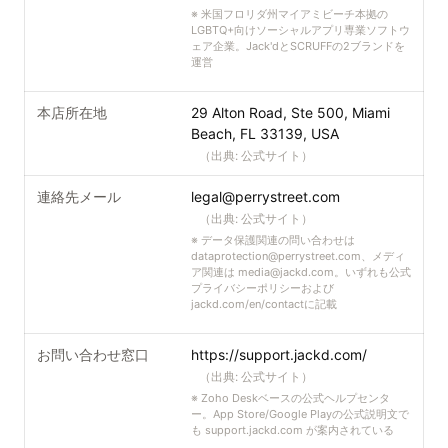
※
米国フロリダ州マイアミビーチ本拠の
LGBTQ+向けソーシャルアプリ専業ソフトウ
ェア企業。Jack'dとSCRUFFの2ブランドを
運営
本店所在地
29 Alton Road, Ste 500, Miami
Beach, FL 33139, USA
（出典:
公式サイト
）
連絡先メール
legal@perrystreet.com
（出典:
公式サイト
）
※
データ保護関連の問い合わせは
dataprotection@perrystreet.com
、メディ
ア関連は
media@jackd.com
。いずれも公式
プライバシーポリシーおよび
jackd.com/en/contactに記載
お問い合わせ窓口
https://support.jackd.com/
（出典:
公式サイト
）
※
Zoho Deskベースの公式ヘルプセンタ
ー。App Store/Google Playの公式説明文で
も support.jackd.com が案内されている