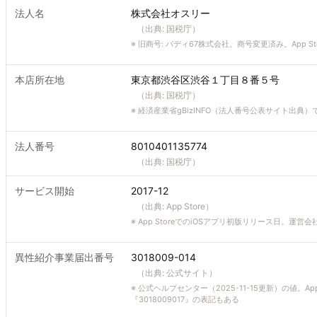
法人名
株式会社オスリー
（出典:
国税庁
）
※
旧商号: パディ67株式会社。商号変更済み。App Storeの
本店所在地
東京都渋谷区渋谷１丁目８番５号
（出典:
国税庁
）
※
経済産業省gBizINFO（法人番号公表サイト出典）で
法人番号
8010401135774
（出典:
国税庁
）
サービス開始
2017-12
（出典:
App Store
）
※
App StoreでのiOSアプリ初版リリース日。運営
異性紹介事業届出番号
3018009-014
（出典:
公式サイト
）
※
公式ヘルプセンター（2025-11-15更新）の値。Ap
『3018009017』の表記もある