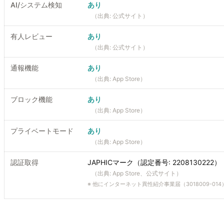
AI/システム検知
あり
（出典:
公式サイト
）
有人レビュー
あり
（出典:
公式サイト
）
通報機能
あり
（出典:
App Store
）
ブロック機能
あり
（出典:
App Store
）
プライベートモード
あり
（出典:
App Store
）
認証取得
JAPHICマーク（認定番号: 2208130222）
（出典:
App Store、公式サイト
）
※
他にインターネット異性紹介事業届（3018009-014