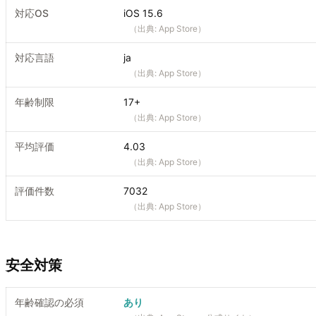
対応OS
iOS 15.6
（出典:
App Store
）
対応言語
ja
（出典:
App Store
）
年齢制限
17+
（出典:
App Store
）
平均評価
4.03
（出典:
App Store
）
評価件数
7032
（出典:
App Store
）
安全対策
年齢確認の必須
あり