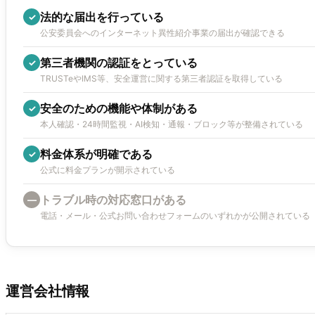
法的な届出を行っている
✓
公安委員会へのインターネット異性紹介事業の届出が確認できる
第三者機関の認証をとっている
✓
TRUSTeやIMS等、安全運営に関する第三者認証を取得している
安全のための機能や体制がある
✓
本人確認・24時間監視・AI検知・通報・ブロック等が整備されている
料金体系が明確である
✓
公式に料金プランが開示されている
トラブル時の対応窓口がある
—
電話・メール・公式お問い合わせフォームのいずれかが公開されている
運営会社情報