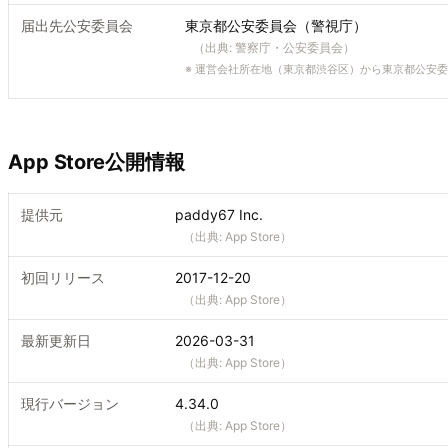
届出先公安委員会
東京都公安委員会（警視庁）
（出典:
警察庁・公安委員会
）
※
運営会社所在地（東京都渋谷区）から東京都公安委
App Store公開情報
提供元
paddy67 Inc.
（出典:
App Store
）
初回リリース
2017-12-20
（出典:
App Store
）
最新更新日
2026-03-31
（出典:
App Store
）
現行バージョン
4.34.0
（出典:
App Store
）