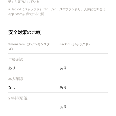
効」と案内されている
※
Jack'd（ジャックド）
:
30日/90日/1年プランあり。具体的な料金は
App Store説明文に非公開
安全対策の比較
9monsters（ナインモンスター
Jack'd（ジャックド）
ズ）
年齢確認
あり
あり
本人確認
なし
あり
24時間監視
—
あり