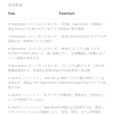
女性料金
free
freemium
※
9monsters（ナインモンスターズ）
:
iOS版（App Store）の価格は
App Store上で公表されているアプリ内課金の表示価格
※
9monsters（ナインモンスターズ）
:
決済はAndroid/iOSともアプリ内
課金のみ（特商法ページに明記）
※
9monsters（ナインモンスターズ）
:
単体のプレミアム権（1ヶ月
¥1,700〜1年¥12,600）と、使い放題プラン・分身機能など複数のオプ
ション課金が併存する
※
9monsters（ナインモンスターズ）
:
プレミアム権は1ヶ月・1年の自
動継続課金だが、具体的な金額はApp Store説明文に非公開
※
Jack'd（ジャックド）
:
Jack'dには Web ブラウザ版の有料プランは
存在せず、課金は iOS (App Store) / Android (Google Play) のアプリ内
購入のみ
※
Jack'd（ジャックド）
:
全ユーザー共通料金。男性向け・女性向けと
いった性別別プランはない
※
Jack'd（ジャックド）
:
App Store日本版の公式説明文では「選択し
たサブスクリプションの種類により、30日、90日、または1年間有