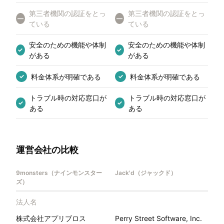
第三者機関の認証をとっ
第三者機関の認証をとっ
—
—
ている
ている
安全のための機能や体制
安全のための機能や体制
✓
✓
がある
がある
料金体系が明確である
料金体系が明確である
✓
✓
トラブル時の対応窓口が
トラブル時の対応窓口が
✓
✓
ある
ある
運営会社の比較
9monsters（ナインモンスター
Jack'd（ジャックド）
ズ）
法人名
株式会社アプリブロス
Perry Street Software, Inc.