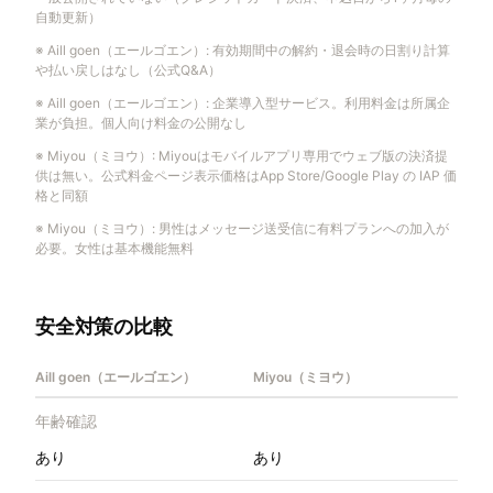
自動更新）
※
Aill goen（エールゴエン）
:
有効期間中の解約・退会時の日割り計算
や払い戻しはなし（公式Q&A）
※
Aill goen（エールゴエン）
:
企業導入型サービス。利用料金は所属企
業が負担。個人向け料金の公開なし
※
Miyou（ミヨウ）
:
Miyouはモバイルアプリ専用でウェブ版の決済提
供は無い。公式料金ページ表示価格はApp Store/Google Play の IAP 価
格と同額
※
Miyou（ミヨウ）
:
男性はメッセージ送受信に有料プランへの加入が
必要。女性は基本機能無料
安全対策の比較
Aill goen（エールゴエン）
Miyou（ミヨウ）
年齢確認
あり
あり