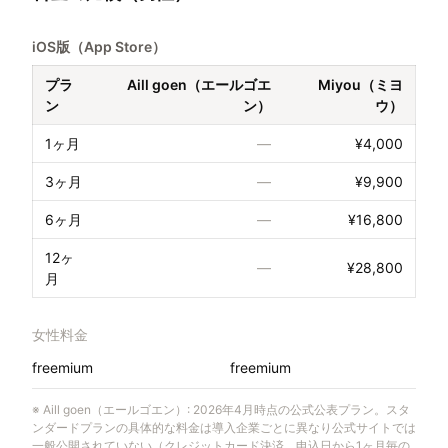
iOS版（App Store）
プラ
Aill goen（エールゴエ
Miyou（ミヨ
ン
ン）
ウ）
1ヶ月
—
¥4,000
3ヶ月
—
¥9,900
6ヶ月
—
¥16,800
12ヶ
—
¥28,800
月
女性料金
freemium
freemium
※
Aill goen（エールゴエン）
:
2026年4月時点の公式公表プラン。スタ
ンダードプランの具体的な料金は導入企業ごとに異なり公式サイトでは
一般公開されていない（クレジットカード決済、申込日から1ヶ月毎の