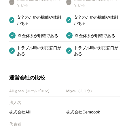
—
—
ている
ている
安全のための機能や体制
安全のための機能や体制
✓
✓
がある
がある
料金体系が明確である
料金体系が明確である
✓
✓
トラブル時の対応窓口が
トラブル時の対応窓口が
✓
✓
ある
ある
運営会社の比較
Aill goen（エールゴエン）
Miyou（ミヨウ）
法人名
株式会社Aill
株式会社Gemcook
代表者