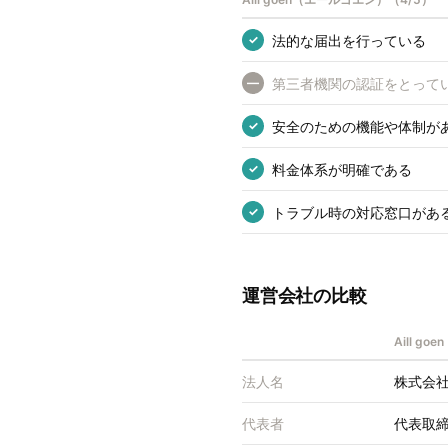
法的な届出を行っている
✓
第三者機関の認証をとって
—
安全のための機能や体制が
✓
料金体系が明確である
✓
トラブル時の対応窓口があ
✓
運営会社の比較
Aill g
法人名
株式会社A
代表者
代表取締