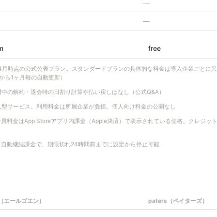
—
—
m
free
6年4月時点の公式公表プラン。スタンダードプランの具体的な料金は導入企業ごとに
から1ヶ月毎の自動更新）
間中の解約・退会時の日割り計算や払い戻しはなし（公式Q&A）
入型サービス。利用料金は所属企業が負担。個人向け料金の公開なし
員料金はApp Storeアプリ内課金（Apple決済）で表示されている価格。クレジ
も自動継続課金で、期限切れ24時間前までに設定から停止可能
oen（エールゴエン）
paters（ペイターズ）