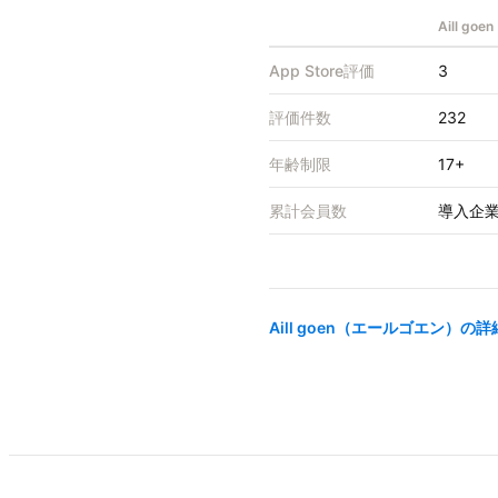
Aill g
App Store評価
3
評価件数
232
年齢制限
17+
累計会員数
導入企業
Aill goen（エールゴエン）
の詳