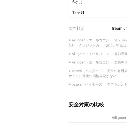
6ヶ月
12ヶ月
女性料金
freemiu
※
Aill goen（エールゴエン）
:
202
ない（クレジットカード決済、申込日
※
Aill goen（エールゴエン）
:
有効期
※
Aill goen（エールゴエン）
:
企業導
※
paters（ペイターズ）
:
男性の有料会
サイトに直接の価格表記がない
※
paters（ペイターズ）
:
全プランと
安全対策の比較
Aill g