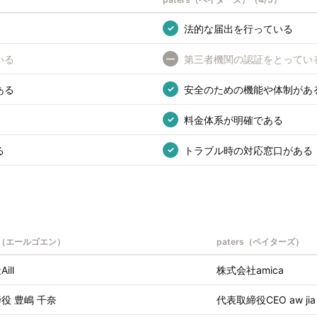
法的な届出を行っている
✓
いる
第三者機関の認証をとってい
—
ある
安全のための機能や体制があ
✓
料金体系が明確である
✓
る
トラブル時の対応窓口がある
✓
oen（エールゴエン）
paters（ペイターズ）
ill
株式会社amica
役 豊嶋 千奈
代表取締役CEO aw jia zh