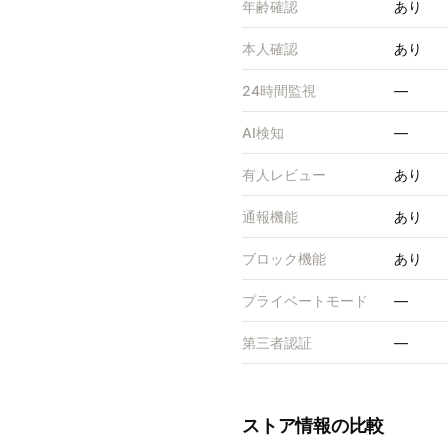
年齢確認
あり
本人確認
あり
24時間監視
—
AI検知
—
有人レビュー
あり
通報機能
あり
ブロック機能
あり
プライベートモード
—
第三者認証
—
ストア情報の比較