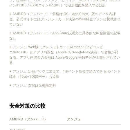
イン¥1,100 / 2600コイン¥2,000）で追加機能を購入する設計
※
AMBIRD（アンバード）
:
価格はiOS（App Store）版のアプリ内課
金。公式サイトにはクレジットカード決済のWeb料金プランは掲載され
ていない
※
AMBIRD（アンバード）
:
App Store説明文に具体的な料金情報の記載
なし
※
アンジュ
:
Web版（クレジットカード/Amazon Pay/コンビ
ニ/Bitcash）とアプリ内課金（AppleID/GooglePlay決済）で価格が異
なる。アプリ内課金の金額は Apple/Google 手数料分が上乗せされてい
る
※
アンジュ
:
定額パックに加えて、1ポイント単位で購入できるポイント
課金（10pt=1,080円〜）も提供
※
アンジュ
:
女性は全機能無料
安全対策の比較
AMBIRD（アンバード）
アンジュ