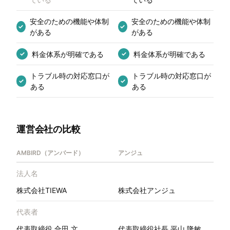
安全のための機能や体制
安全のための機能や体制
✓
✓
がある
がある
料金体系が明確である
料金体系が明確である
✓
✓
トラブル時の対応窓口が
トラブル時の対応窓口が
✓
✓
ある
ある
運営会社の比較
AMBIRD（アンバード）
アンジュ
法人名
株式会社TIEWA
株式会社アンジュ
代表者
代表取締役 合田 文
代表取締役社長 平山 隆敏