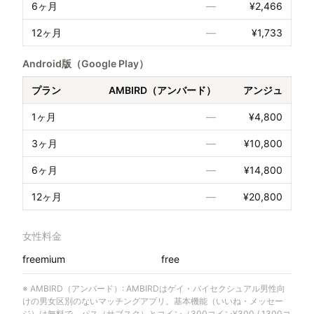
6ヶ月
—
¥2,466
12ヶ月
—
¥1,733
Android版（Google Play）
プラン
AMBIRD（アンバード）
アンジュ
1ヶ月
—
¥4,800
3ヶ月
—
¥10,800
6ヶ月
—
¥14,800
12ヶ月
—
¥20,800
女性料金
freemium
free
※
AMBIRD（アンバード）
:
AMBIRDはゲイ・バイセクシュアル男性向
けの男女区別のないマッチングアプリ。基本機能（いいね・メッセー
ジ）は無料で、パス（サブスク）とコイン（300コイン¥300 / 1300コ