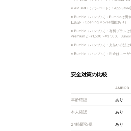
※
AMBIRD（アンバード）
:
App S
※
Bumble（バンブル）
:
Bumble
仕組み（Opening Moves機能あり）
※
Bumble（バンブル）
:
有料プランは動
Premium が ¥1,500〜¥3,500、Bumbl
※
Bumble（バンブル）
:
支払い方法はiO
※
Bumble（バンブル）
:
料金はユーザ
安全対策の比較
AMBIR
年齢確認
あり
本人確認
あり
24時間監視
あり