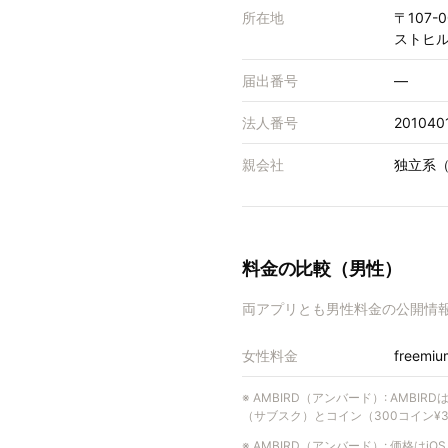
所在地
〒107
ストヒル
届出番号
—
法人番号
201040
親会社
独立系（
料金の比較（男性）
両アプリとも男性料金の公開情
女性料金
freemiu
※
AMBIRD（アンバード）
:
AMBIR
（サブスク）とコイン（300コイン¥300 
※
AMBIRD（アンバード）
:
価格はiO