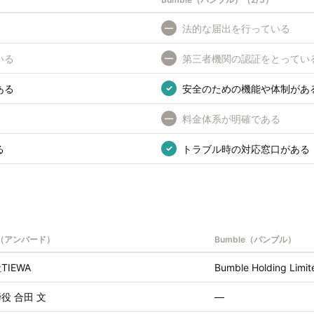
法的な届出を行っている
—
いる
第三者機関の認証をとってい
—
ある
安全のための機能や体制があ
✓
料金体系が明確である
—
る
トラブル時の対応窓口がある
✓
D（アンバード）
Bumble（バンブル）
TIEWA
Bumble Holding Limit
役 合田 文
—