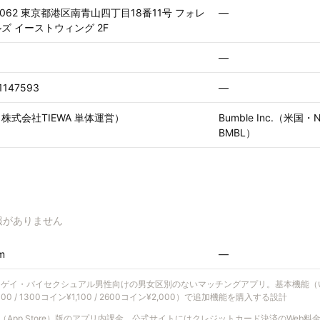
-0062 東京都港区南青山四丁目18番11号 フォレ
—
ズ イーストウィング 2F
—
1147593
—
株式会社TIEWA 単体運営）
Bumble Inc.（米
BMBL）
報がありません
m
—
Dはゲイ・バイセクシュアル男性向けの男女区別のないマッチングアプリ。基本機能
/ 1300コイン¥1,100 / 2600コイン¥2,000）で追加機能を購入する設計
S（App Store）版のアプリ内課金。公式サイトにはクレジットカード決済のWeb