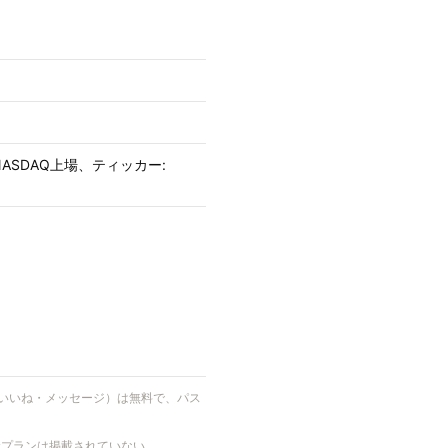
国・NASDAQ上場、ティッカー:
（いいね・メッセージ）は無料で、パス
料金プランは掲載されていない