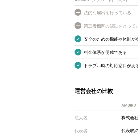
法的な届出を行っている
—
第三者機関の認証をとって
—
安全のための機能や体制が
✓
料金体系が明確である
✓
トラブル時の対応窓口があ
✓
運営会社の比較
AMBIR
法人名
株式会社
代表者
代表取締