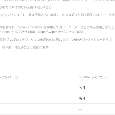
tore説明文に具体的な料金情報の記載なし
は男女ともダウンロード・基本機能ともに無料で、料金体系は性別で区別されない。女
的価格制（dynamic pricing）を採用しており、ユーザーごとに表示価格が変わる
e Boost が ¥700〜¥1,100、SuperSwipes が ¥320〜¥2,800
SがApp Store決済、AndroidがGoogle Play決済、Webがクレジットカード決済
ーの年齢・地域等により動的に変動
D（アンバード）
Bumble（バンブル）
あり
あり
—