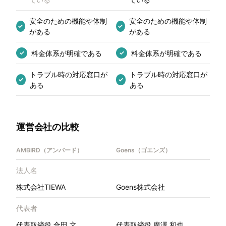
安全のための機能や体制
安全のための機能や体制
✓
✓
がある
がある
料金体系が明確である
料金体系が明確である
✓
✓
トラブル時の対応窓口が
トラブル時の対応窓口が
✓
✓
ある
ある
運営会社の比較
AMBIRD（アンバード）
Goens（ゴエンズ）
法人名
株式会社TIEWA
Goens株式会社
代表者
代表取締役 合田 文
代表取締役 廣澤 和也