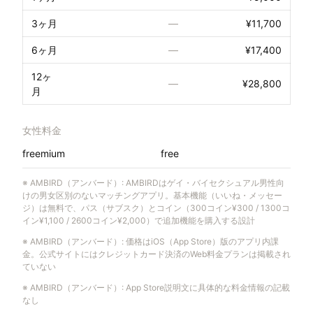
3ヶ月
—
¥11,700
6ヶ月
—
¥17,400
12ヶ
—
¥28,800
月
女性料金
freemium
free
※
AMBIRD（アンバード）
:
AMBIRDはゲイ・バイセクシュアル男性向
けの男女区別のないマッチングアプリ。基本機能（いいね・メッセー
ジ）は無料で、パス（サブスク）とコイン（300コイン¥300 / 1300コ
イン¥1,100 / 2600コイン¥2,000）で追加機能を購入する設計
※
AMBIRD（アンバード）
:
価格はiOS（App Store）版のアプリ内課
金。公式サイトにはクレジットカード決済のWeb料金プランは掲載され
ていない
※
AMBIRD（アンバード）
:
App Store説明文に具体的な料金情報の記載
なし