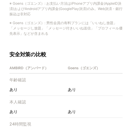
※
Goens（ゴエンズ）
:
お支払い方法はiPhoneアプリ内課金(AppleID決
済)およびAndroidアプリ内課金(GooglePlay決済)のみ。Web決済・銀行
振込は非対応
※
Goens（ゴエンズ）
:
男性会員の有料プランには「いいねし放題」
「メッセージし放題」「メッセージ付きいいね送信」「プロフィール優
先表示」などが含まれる
安全対策の比較
AMBIRD（アンバード）
Goens（ゴエンズ）
年齢確認
あり
あり
本人確認
あり
あり
24時間監視