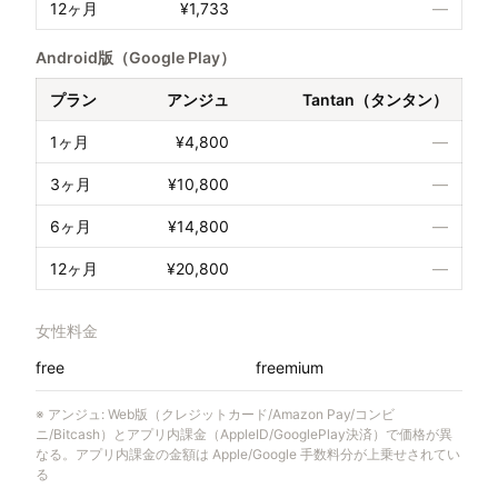
12ヶ月
¥1,733
—
Android版（Google Play）
プラン
アンジュ
Tantan（タンタン）
1ヶ月
¥4,800
—
3ヶ月
¥10,800
—
6ヶ月
¥14,800
—
12ヶ月
¥20,800
—
女性料金
free
freemium
※
アンジュ
:
Web版（クレジットカード/Amazon Pay/コンビ
ニ/Bitcash）とアプリ内課金（AppleID/GooglePlay決済）で価格が異
なる。アプリ内課金の金額は Apple/Google 手数料分が上乗せされてい
る