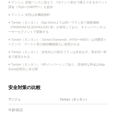
※
アンジュ
:
定額パックに加えて、1ポイント単位で購入できるポイント
課金（10pt=1,080円〜）も提供
※
アンジュ
:
女性は全機能無料
※
Tantan（タンタン）
:
App Store上では同一プラン名で複数価格
（PREMIUM ¥2,500/¥4,000 等）が併存しており、キャンペーンやユ
ーザーセグメントで変動する
※
Tantan（タンタン）
:
Tantan Diamonds（¥150〜¥800）は消費型ト
ークンで、ブースト等の個別機能購入に使用される
※
Tantan（タンタン）
:
女性向けの割引プランは存在せず、男女同一料
金で提供される
※
Tantan（タンタン）
:
VIPメンバーシップあり。具体的な料金はApp
Store説明文に非公開
安全対策の比較
アンジュ
Tantan（タンタン）
年齢確認