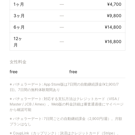
1ヶ月
—
¥4,700
3ヶ月
—
¥9,800
6ヶ月
—
¥14,800
12ヶ
—
¥16,800
月
女性料金
free
free
※
バチェラーデート
:
App Store版は7日間の自動継続課金(¥2,900/7
日)。7日間の無料体験期間あり
※
バチェラーデート
:
対応する支払方法はクレジットカード（VISA /
Master / JCB / Amex）。Web版の料金詳細は審査通過後にマイページ
から確認可能
※
バチェラーデート
:
7日間ごとの自動継続課金（2,900円/週）。月額
プランはなし
※
CoupLink（カップリンク）
:
決済はクレジットカード（Stripe）、