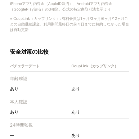
iPhoneアプリ内課金（AppleID決済）、Androidアプリ内課金
（GooglePlay決済）の3種類。公式の特定商取引法表示より
※
CoupLink（カップリンク）
:
有料会員は1ヶ月/3ヶ月/6ヶ月/12ヶ月ご
との自動継続課金。利用期間最終日の前々日までに解約しなかった場合
は自動更新
安全対策の比較
バチェラーデート
CoupLink（カップリンク）
年齢確認
あり
あり
本人確認
あり
あり
24時間監視
—
あり