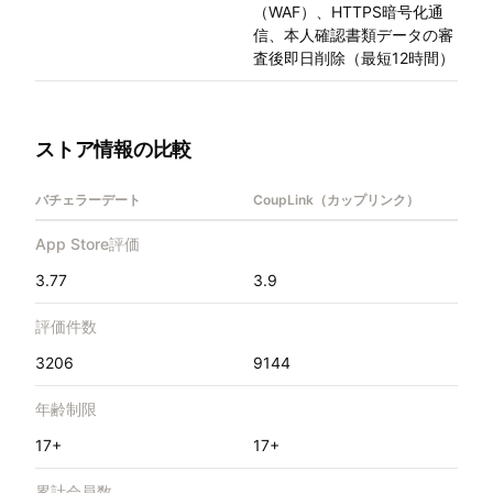
（WAF）、HTTPS暗号化通
信、本人確認書類データの審
査後即日削除（最短12時間）
ストア情報の比較
バチェラーデート
CoupLink（カップリンク）
App Store評価
3.77
3.9
評価件数
3206
9144
年齢制限
17+
17+
累計会員数