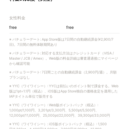
女性料金
free
free
※
バチェラーデート
:
App Store版は7日間の自動継続課金(¥2,900/7
日)。7日間の無料体験期間あり
※
バチェラーデート
:
対応する支払方法はクレジットカード（VISA /
Master / JCB / Amex）。Web版の料金詳細は審査通過後にマイページ
から確認可能
※
バチェラーデート
:
7日間ごとの自動継続課金（2,900円/週）。月額
プランはなし
※
YYC（ワイワイシー）
:
YYCは前払いのポイント制で課金する。Web
版は1pt=1.1円（税込）、iOS版はApp Store独自の価格改定を適用した
IAPタイトル単位で販売する
※
YYC（ワイワイシー）
:
Web版ポイントパック（税込）:
1,000pt/1,100円、3,201pt/3,300円、5,500pt/5,500円、
12,000pt/11,000円、25,000pt/22,000円、39,300pt/33,000円
※
YYC（ワイワイシー）
:
iOS版ポイントパック（税込）: 1,500