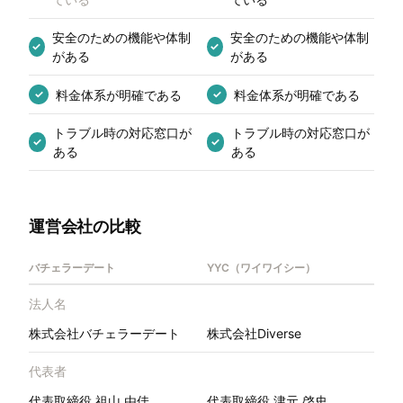
安全のための機能や体制
安全のための機能や体制
✓
✓
がある
がある
料金体系が明確である
料金体系が明確である
✓
✓
トラブル時の対応窓口が
トラブル時の対応窓口が
✓
✓
ある
ある
運営会社の比較
バチェラーデート
YYC（ワイワイシー）
法人名
株式会社バチェラーデート
株式会社Diverse
代表者
代表取締役 祖山 由佳
代表取締役 津元 啓史