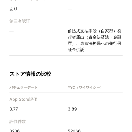
あり
—
第三者認証
—
前払式支払手段（自家型）発
行者届出（資金決済法・金融
庁）、東京法務局への発行保
証金供託
ストア情報の比較
バチェラーデート
YYC（ワイワイシー）
App Store評価
3.77
3.89
評価件数
3206
52066