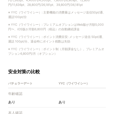
円/1,363pt、4,400円/4,000pt、7,600円/6,909pt、12,800
円/11,636pt、28,800円/26,181pt、39,800円/36,181pt
※
YYC（ワイワイシー）
:
主要機能の消費量はメッセージ送信50pt/通、
通話100pt/分
※
YYC（ワイワイシー）
:
プレミアムオプションはWeb版が月額5,000
円〜、iOS版が月額6,800円（税込）の自動継続課金
※
YYC（ワイワイシー）
:
ポイント消費目安: メッセージ送信 50pt/通、
通話 100pt/分。退会時にポイント残数は失効
※
YYC（ワイワイシー）
:
ポイント制（月額課金なし）。プレミアムオ
プション6,800円/月（オプション）
安全対策の比較
バチェラーデート
YYC（ワイワイシー）
年齢確認
あり
あり
本人確認