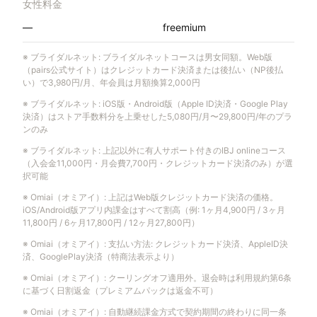
女性料金
—
freemium
※
ブライダルネット
:
ブライダルネットコースは男女同額。Web版
（pairs公式サイト）はクレジットカード決済または後払い（NP後払
い）で3,980円/月、年会員は月額換算2,000円
※
ブライダルネット
:
iOS版・Android版（Apple ID決済・Google Play
決済）はストア手数料分を上乗せした5,080円/月〜29,800円/年のプラ
ンのみ
※
ブライダルネット
:
上記以外に有人サポート付きのIBJ onlineコース
（入会金11,000円・月会費7,700円・クレジットカード決済のみ）が選
択可能
※
Omiai（オミアイ）
:
上記はWeb版クレジットカード決済の価格。
iOS/Android版アプリ内課金はすべて割高（例: 1ヶ月4,900円 / 3ヶ月
11,800円 / 6ヶ月17,800円 / 12ヶ月27,800円）
※
Omiai（オミアイ）
:
支払い方法: クレジットカード決済、AppleID決
済、GooglePlay決済（特商法表示より）
※
Omiai（オミアイ）
:
クーリングオフ適用外。退会時は利用規約第6条
に基づく日割返金（プレミアムパックは返金不可）
※
Omiai（オミアイ）
:
自動継続課金方式で契約期間の終わりに同一条