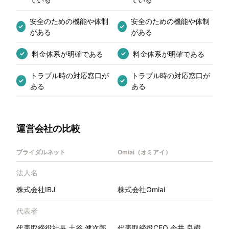
安全のための機能や体制
安全のための機能や体制
✓
✓
がある
がある
料金体系が明確である
料金体系が明確である
✓
✓
トラブル時の対応窓口が
トラブル時の対応窓口が
✓
✓
ある
ある
運営会社の比較
ブライダルネット
Omiai（オミアイ）
法人名
株式会社IBJ
株式会社Omiai
代表者
代表取締役社長 土谷 健次郎
代表取締役CEO 今井 良樹