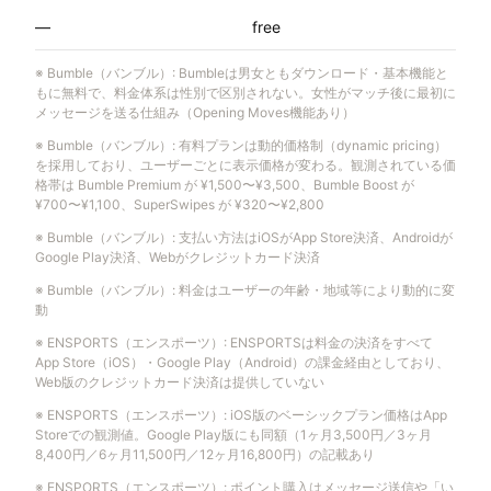
—
free
※
Bumble（バンブル）
:
Bumbleは男女ともダウンロード・基本機能と
もに無料で、料金体系は性別で区別されない。女性がマッチ後に最初に
メッセージを送る仕組み（Opening Moves機能あり）
※
Bumble（バンブル）
:
有料プランは動的価格制（dynamic pricing）
を採用しており、ユーザーごとに表示価格が変わる。観測されている価
格帯は Bumble Premium が ¥1,500〜¥3,500、Bumble Boost が
¥700〜¥1,100、SuperSwipes が ¥320〜¥2,800
※
Bumble（バンブル）
:
支払い方法はiOSがApp Store決済、Androidが
Google Play決済、Webがクレジットカード決済
※
Bumble（バンブル）
:
料金はユーザーの年齢・地域等により動的に変
動
※
ENSPORTS（エンスポーツ）
:
ENSPORTSは料金の決済をすべて
App Store（iOS）・Google Play（Android）の課金経由としており、
Web版のクレジットカード決済は提供していない
※
ENSPORTS（エンスポーツ）
:
iOS版のベーシックプラン価格はApp
Storeでの観測値。Google Play版にも同額（1ヶ月3,500円／3ヶ月
8,400円／6ヶ月11,500円／12ヶ月16,800円）の記載あり
※
ENSPORTS（エンスポーツ）
:
ポイント購入はメッセージ送信や「い