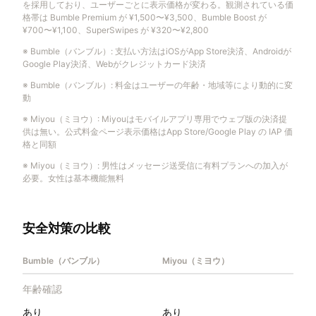
を採用しており、ユーザーごとに表示価格が変わる。観測されている価
格帯は Bumble Premium が ¥1,500〜¥3,500、Bumble Boost が
¥700〜¥1,100、SuperSwipes が ¥320〜¥2,800
※
Bumble（バンブル）
:
支払い方法はiOSがApp Store決済、Androidが
Google Play決済、Webがクレジットカード決済
※
Bumble（バンブル）
:
料金はユーザーの年齢・地域等により動的に変
動
※
Miyou（ミヨウ）
:
Miyouはモバイルアプリ専用でウェブ版の決済提
供は無い。公式料金ページ表示価格はApp Store/Google Play の IAP 価
格と同額
※
Miyou（ミヨウ）
:
男性はメッセージ送受信に有料プランへの加入が
必要。女性は基本機能無料
安全対策の比較
Bumble（バンブル）
Miyou（ミヨウ）
年齢確認
あり
あり