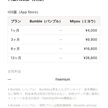
iOS版（App Store）
プラン
Bumble（バンブル）
Miyou（ミヨウ）
1ヶ月
—
¥4,000
3ヶ月
—
¥9,900
6ヶ月
—
¥16,800
12ヶ月
—
¥28,800
女性料金
—
freemium
※
Bumble（バンブル）
:
Bumbleは男女ともダウンロード・基本機能と
もに無料で、料金体系は性別で区別されない。女性がマッチ後に最初に
メッセージを送る仕組み（Opening Moves機能あり）
※
Bumble（バンブル）
:
有料プランは動的価格制（dynamic pricing）