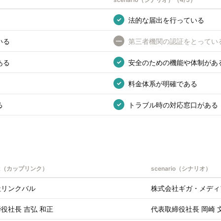
法的な届出を行っている
✓
いる
第三者機関の認証をとってい
—
ある
安全のための機能や体制があ
✓
料金体系が明確である
✓
る
トラブル時の対応窓口がある
✓
ink（カップリンク）
scenario（シナリオ）
社リンクバル
株式会社ギガ・メディ
役社長 吉弘 和正
代表取締役社長 岡崎 