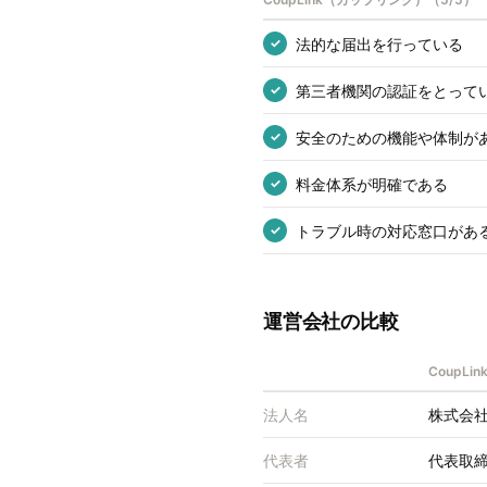
法的な届出を行っている
✓
第三者機関の認証をとって
✓
安全のための機能や体制が
✓
料金体系が明確である
✓
トラブル時の対応窓口があ
✓
運営会社の比較
CoupL
法人名
株式会
代表者
代表取締