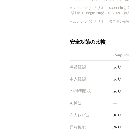
※
scenario（シナリオ）
:
scenari
内課金（Google Play決済）のみ
※
scenario（シナリオ）
:
各プラン金
安全対策の比較
CoupL
年齢確認
あり
本人確認
あり
24時間監視
あり
AI検知
—
有人レビュー
あり
通報機能
あり