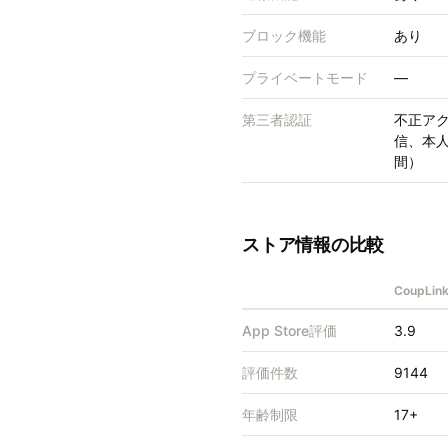
ブロック機能
あり
プライベートモード
—
第三者認証
不正アク
信、本人
間）
ストア情報の比較
CoupL
App Store評価
3.9
評価件数
9144
年齢制限
17+