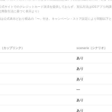
o は公式サイトでのクレジットカード決済を提供しておらず、支払方法はiOSアプリ内課金（A
（特定商取引法に基づく表示より）
額は公式表示どおり税込の「〜」付き。キャンペーン・ストア設定により同額以下と
ink（カップリンク）
scenario（シナリオ）
あり
あり
あり
—
あり
あり