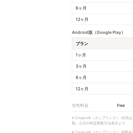
6ヶ月
12ヶ月
Android版（Google Play）
プラン
1ヶ月
3ヶ月
6ヶ月
12ヶ月
女性料金
free
※
CoupLink（カップリンク）
:
決済はク
類。公式の特定商取引法表示より
※
CoupLink（カップリンク）
:
有料会