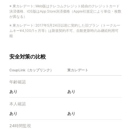
※
東カレデート
:
Web版はテレコムクレジット経由のクレジットカード
決済価格、iOS版はApp Store決済価格（Apple社規定により単位・枚数
が異なる）
※
東カレデート
:
2017年5月24日以前に契約した旧プラン（トークルー
ムキー¥4,100/1ヶ月等）は新規契約不可、自動更新時のみ継続利用可
能
安全対策の比較
CoupLink（カップリンク）
東カレデート
年齢確認
あり
あり
本人確認
あり
あり
24時間監視