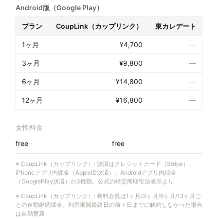
Android版（Google Play）
プラン
CoupLink（カップリンク）
東カレデート
1ヶ月
¥4,700
—
3ヶ月
¥9,800
—
6ヶ月
¥14,800
—
12ヶ月
¥16,800
—
女性料金
free
free
※
CoupLink（カップリンク）
:
決済はクレジットカード（Stripe）、
iPhoneアプリ内課金（AppleID決済）、Androidアプリ内課金
（GooglePlay決済）の3種類。公式の特定商取引法表示より
※
CoupLink（カップリンク）
:
有料会員は1ヶ月/3ヶ月/6ヶ月/12ヶ月ご
との自動継続課金。利用期間最終日の前々日までに解約しなかった場合
は自動更新