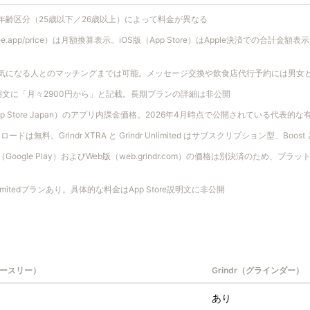
年齢区分（25歳以下／26歳以上）によって料金が異なる
ree.app/price）は月額換算表示。iOS版（App Store）はApple決済での合計
気になる人とのマッチングまでは可能。メッセージ交換や飲食店代行予約には男女
re説明文に「月々2900円から」と記載。長期プランの詳細は非公開
App Store Japan）のアプリ内課金価格。2026年4月時点で公開されている代表的
ドは無料。Grindr XTRA と Grindr Unlimited はサブスクリプション型、Boost 
d版（Google Play）およびWeb版（web.grindr.com）の価格は別決済のため
nlimitedプランあり。具体的な料金はApp Store説明文に非公開
ィースリー）
Grindr（グラインダー）
あり