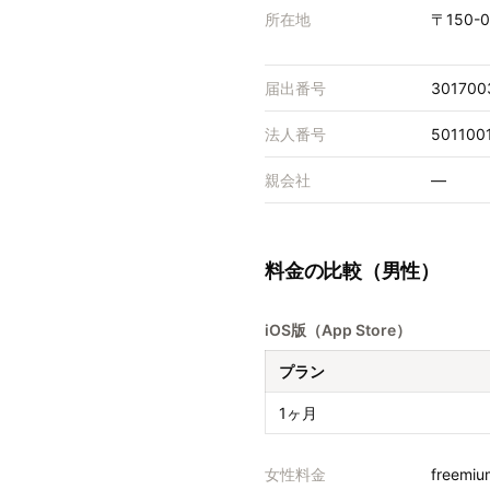
所在地
〒150-
届出番号
301700
法人番号
501100
親会社
—
料金の比較（男性）
iOS版（App Store）
プラン
1ヶ月
女性料金
freemiu