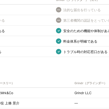
法的な届出を行っている
—
いる
第三者機関の認証をとってい
—
ある
安全のための機能や体制があ
✓
料金体系が明確である
✓
る
トラブル時の対応窓口がある
✓
ィースリー）
Grindr（グラインダー）
rk&Co
Grindr LLC
役 上條 景介
—