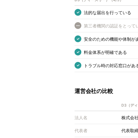
法的な届出を行っている
✓
第三者機関の認証をとって
—
安全のための機能や体制が
✓
料金体系が明確である
✓
トラブル時の対応窓口があ
✓
運営会社の比較
D3（デ
法人名
株式会社M
代表者
代表取締