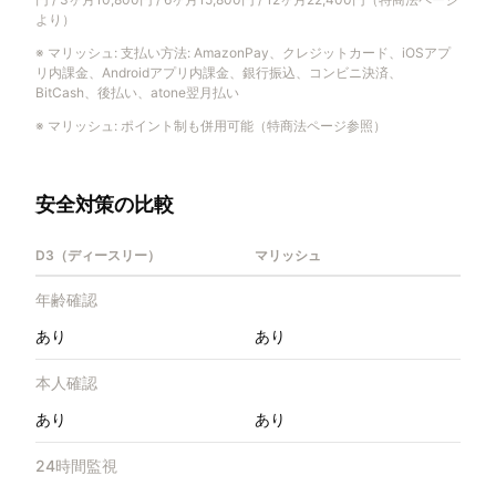
より）
※
マリッシュ
:
支払い方法: AmazonPay、クレジットカード、iOSアプ
リ内課金、Androidアプリ内課金、銀行振込、コンビニ決済、
BitCash、後払い、atone翌月払い
※
マリッシュ
:
ポイント制も併用可能（特商法ページ参照）
安全対策の比較
D3（ディースリー）
マリッシュ
年齢確認
あり
あり
本人確認
あり
あり
24時間監視