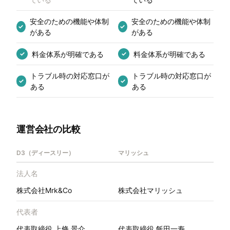
安全のための機能や体制
安全のための機能や体制
✓
✓
がある
がある
料金体系が明確である
料金体系が明確である
✓
✓
トラブル時の対応窓口が
トラブル時の対応窓口が
✓
✓
ある
ある
運営会社の比較
D3（ディースリー）
マリッシュ
法人名
株式会社Mrk&Co
株式会社マリッシュ
代表者
代表取締役 上條 景介
代表取締役 飯田一寿