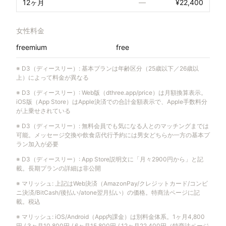
12ヶ月
—
¥22,400
女性料金
freemium
free
※
D3（ディースリー）
:
基本プランは年齢区分（25歳以下／26歳以
上）によって料金が異なる
※
D3（ディースリー）
:
Web版（dthree.app/price）は月額換算表示。
iOS版（App Store）はApple決済での合計金額表示で、Apple手数料分
が上乗せされている
※
D3（ディースリー）
:
無料会員でも気になる人とのマッチングまでは
可能。メッセージ交換や飲食店代行予約には男女どちらか一方の基本プ
ラン加入が必要
※
D3（ディースリー）
:
App Store説明文に「月々2900円から」と記
載。長期プランの詳細は非公開
※
マリッシュ
:
上記はWeb決済（AmazonPay/クレジットカード/コンビ
ニ決済/BitCash/後払い/atone翌月払い）の価格。特商法ページに記
載。税込
※
マリッシュ
:
iOS/Android（App内課金）は別料金体系。1ヶ月4,800
円 / 3ヶ月10,800円 / 6ヶ月15,800円 / 12ヶ月22,400円（特商法ページ