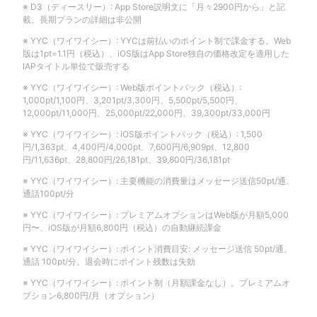
※
D3（ディースリー）
:
App Store説明文に「月々2900円から」と記
載。長期プランの詳細は非公開
※
YYC（ワイワイシー）
:
YYCは前払いのポイント制で課金する。Web
版は1pt=1.1円（税込）、iOS版はApp Store独自の価格改定を適用した
IAPタイトル単位で販売する
※
YYC（ワイワイシー）
:
Web版ポイントパック（税込）:
1,000pt/1,100円、3,201pt/3,300円、5,500pt/5,500円、
12,000pt/11,000円、25,000pt/22,000円、39,300pt/33,000円
※
YYC（ワイワイシー）
:
iOS版ポイントパック（税込）: 1,500
円/1,363pt、4,400円/4,000pt、7,600円/6,909pt、12,800
円/11,636pt、28,800円/26,181pt、39,800円/36,181pt
※
YYC（ワイワイシー）
:
主要機能の消費量はメッセージ送信50pt/通、
通話100pt/分
※
YYC（ワイワイシー）
:
プレミアムオプションはWeb版が月額5,000
円〜、iOS版が月額6,800円（税込）の自動継続課金
※
YYC（ワイワイシー）
:
ポイント消費目安: メッセージ送信 50pt/通、
通話 100pt/分。退会時にポイント残数は失効
※
YYC（ワイワイシー）
:
ポイント制（月額課金なし）。プレミアムオ
プション6,800円/月（オプション）