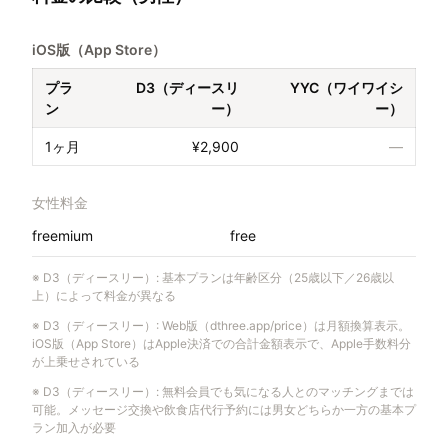
iOS版（App Store）
プラ
D3（ディースリ
YYC（ワイワイシ
ン
ー）
ー）
1ヶ月
¥2,900
—
女性料金
freemium
free
※
D3（ディースリー）
:
基本プランは年齢区分（25歳以下／26歳以
上）によって料金が異なる
※
D3（ディースリー）
:
Web版（dthree.app/price）は月額換算表示。
iOS版（App Store）はApple決済での合計金額表示で、Apple手数料分
が上乗せされている
※
D3（ディースリー）
:
無料会員でも気になる人とのマッチングまでは
可能。メッセージ交換や飲食店代行予約には男女どちらか一方の基本プ
ラン加入が必要