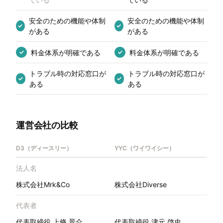
安全のための機能や体制
安全のための機能や体制
✓
✓
がある
がある
料金体系が明確である
料金体系が明確である
✓
✓
トラブル時の対応窓口が
トラブル時の対応窓口が
✓
✓
ある
ある
運営会社の比較
D3（ディースリー）
YYC（ワイワイシー）
法人名
株式会社Mrk&Co
株式会社Diverse
代表者
代表取締役 上條 景介
代表取締役 津元 啓史