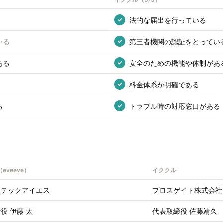
法的な届出を行っている
✓
いる
第三者機関の認証をとってい
✓
ある
安全のための機能や体制があ
✓
料金体系が明確である
✓
る
トラブル時の対応窓口がある
✓
eveeve）
イククル
社テックアイエス
プロスゲイト株式会社
役 伊藤 太
代表取締役 佐藤靖久