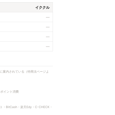
イククル
—
—
—
—
が公式に案内されている（特商法ページよ
にポイント消費
itCash・楽天Edy・C-CHECK・