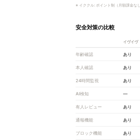
※
イククル
:
ポイント制（月額課金な
安全対策の比較
イヴイヴ（
年齢確認
あり
本人確認
あり
24時間監視
あり
AI検知
—
有人レビュー
あり
通報機能
あり
ブロック機能
あり