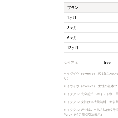
プラン
1ヶ月
3ヶ月
6ヶ月
12ヶ月
女性料金
free
※
イヴイヴ（eveeve）
:
iOS版はAp
り）
※
イヴイヴ（eveeve）
:
女性の基本プ
※
イククル
:
完全前払いポイント制。男
※
イククル
:
女性は全機能無料。新規登録
※
イククル
:
Web版の支払方法は銀行振込
Paidy（特定商取引法表示）