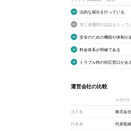
法的な届出を行っている
✓
第三者機関の認証をとって
—
安全のための機能や体制が
✓
料金体系が明確である
✓
トラブル時の対応窓口があ
✓
運営会社の比較
イヴイヴ（
法人名
株式会
代表者
代表取締