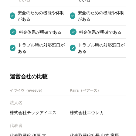
安全のための機能や体制
安全のための機能や体制
✓
✓
がある
がある
料金体系が明確である
料金体系が明確である
✓
✓
トラブル時の対応窓口が
トラブル時の対応窓口が
✓
✓
ある
ある
運営会社の比較
イヴイヴ（eveeve）
Pairs（ペアーズ）
法人名
株式会社テックアイエス
株式会社エウレカ
代表者
代表取締役 伊藤 太
代表取締役社長 山本 竜馬