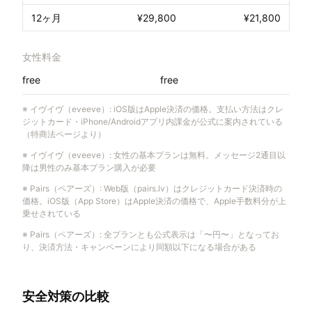
12ヶ月
¥29,800
¥21,800
女性料金
free
free
※
イヴイヴ（eveeve）
:
iOS版はApple決済の価格。支払い方法はクレ
ジットカード・iPhone/Androidアプリ内課金が公式に案内されている
（特商法ページより）
※
イヴイヴ（eveeve）
:
女性の基本プランは無料。メッセージ2通目以
降は男性のみ基本プラン購入が必要
※
Pairs（ペアーズ）
:
Web版（pairs.lv）はクレジットカード決済時の
価格。iOS版（App Store）はApple決済の価格で、Apple手数料分が上
乗せされている
※
Pairs（ペアーズ）
:
全プランとも公式表示は「〜円〜」となってお
り、決済方法・キャンペーンにより同額以下になる場合がある
安全対策の比較