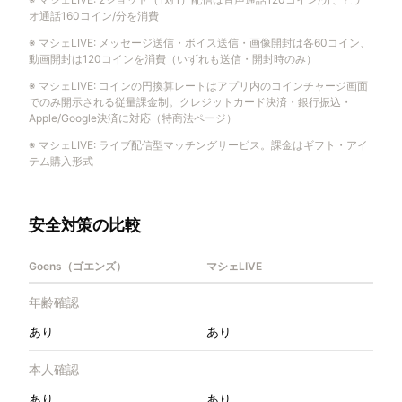
オ通話160コイン/分を消費
※
マシェLIVE
:
メッセージ送信・ボイス送信・画像開封は各60コイン、
動画開封は120コインを消費（いずれも送信・開封時のみ）
※
マシェLIVE
:
コインの円換算レートはアプリ内のコインチャージ画面
でのみ開示される従量課金制。クレジットカード決済・銀行振込・
Apple/Google決済に対応（特商法ページ）
※
マシェLIVE
:
ライブ配信型マッチングサービス。課金はギフト・アイ
テム購入形式
安全対策の比較
Goens（ゴエンズ）
マシェLIVE
年齢確認
あり
あり
本人確認
あり
あり