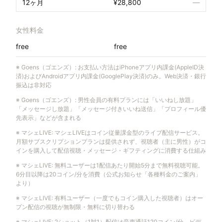
12ヶ月
¥28,800
—
女性料金
free
free
※
Goens（ゴエンズ）
:
お支払い方法はiPhoneアプリ内課金(AppleID決
済)およびAndroidアプリ内課金(GooglePlay決済)のみ。Web決済・銀行
振込は非対応
※
Goens（ゴエンズ）
:
男性会員の有料プランには「いいねし放題」
「メッセージし放題」「メッセージ付きいいね送信」「プロフィール優
先表示」などが含まれる
※
マシェLIVE
:
マシェLIVEはコイン従量課金型のライブ配信サービス。
月額サブスクリプションプランは提供されず、視聴者（主に男性）がコ
インを購入して配信視聴・メッセージ・ギフティングに消費する仕組み
※
マシェLIVE
:
無料ユーザーは1配信あたり開始5分まで無料視聴可能。
6分目以降は20コイン/分を消費（公式お知らせ「各種料金のご案内」
より）
※
マシェLIVE
:
有料ユーザー（一度でもコイン購入した視聴者）はオー
プン配信の視聴が無制限・無料に切り替わる
※
マシェLIVE
:
2ショット（1対1）配信は音声通話120コイン/分、ビデ