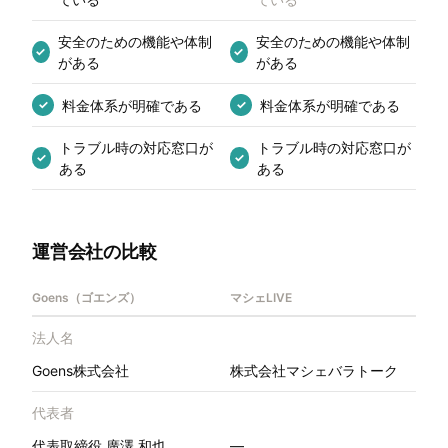
安全のための機能や体制
安全のための機能や体制
✓
✓
がある
がある
料金体系が明確である
料金体系が明確である
✓
✓
トラブル時の対応窓口が
トラブル時の対応窓口が
✓
✓
ある
ある
運営会社の比較
Goens（ゴエンズ）
マシェLIVE
法人名
Goens株式会社
株式会社マシェバラトーク
代表者
代表取締役 廣澤 和也
—