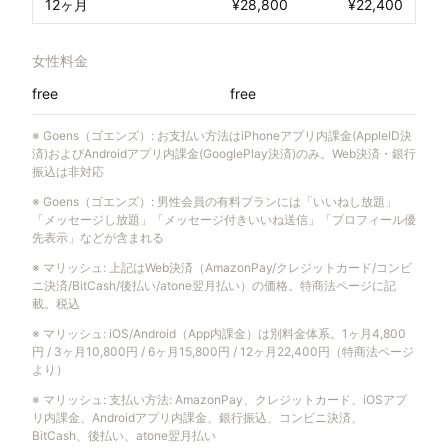
12ヶ月
¥28,800
¥22,400
女性料金
free
free
※
Goens（ゴエンズ）
:
お支払い方法はiPhoneアプリ内課金(AppleID決
済)およびAndroidアプリ内課金(GooglePlay決済)のみ。Web決済・銀行
振込は非対応
※
Goens（ゴエンズ）
:
男性会員の有料プランには「いいねし放題」
「メッセージし放題」「メッセージ付きいいね送信」「プロフィール優
先表示」などが含まれる
※
マリッシュ
:
上記はWeb決済（AmazonPay/クレジットカード/コンビ
ニ決済/BitCash/後払い/atone翌月払い）の価格。特商法ページに記
載。税込
※
マリッシュ
:
iOS/Android（App内課金）は別料金体系。1ヶ月4,800
円 / 3ヶ月10,800円 / 6ヶ月15,800円 / 12ヶ月22,400円（特商法ページ
より）
※
マリッシュ
:
支払い方法: AmazonPay、クレジットカード、iOSアプ
リ内課金、Androidアプリ内課金、銀行振込、コンビニ決済、
BitCash、後払い、atone翌月払い