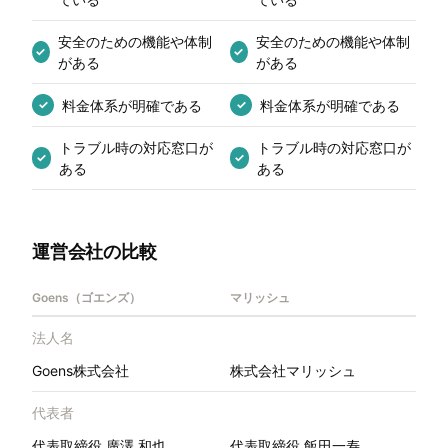
安全のための機能や体制
安全のための機能や体制
✓
✓
がある
がある
料金体系が明確である
料金体系が明確である
✓
✓
トラブル時の対応窓口が
トラブル時の対応窓口が
✓
✓
ある
ある
運営会社の比較
Goens（ゴエンズ）
マリッシュ
法人名
Goens株式会社
株式会社マリッシュ
代表者
代表取締役 廣澤 和也
代表取締役 飯田一寿