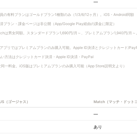
—
員の有料プランはゴールドプラン1種類のみ（1/3/6/12ヶ月）。iOS・Android同額
決済プラン・課金ページは非公開（App/Google Play経由の課金に限定）
tchは男女同額。スタンダードプラン1,690円/月～、プレミアムプラン1,940円/月～。
Sアプリではプレミアムプランのみ購入可能。Apple ID決済とクレジットカード/Pay
い方法はクレジットカード決済・Apple ID決済・PayPal
同一料金。iOS版はプレミアムプランのみ購入可能（App Store説明文より）
OUS（ゴージャス）
Match（マッチ・ドット
—
あり