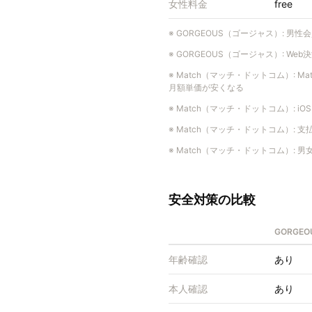
女性料金
free
※
GORGEOUS（ゴージャス）
:
男性会
※
GORGEOUS（ゴージャス）
:
Web
※
Match（マッチ・ドットコム）
:
Ma
月額単価が安くなる
※
Match（マッチ・ドットコム）
:
iO
※
Match（マッチ・ドットコム）
:
支払
※
Match（マッチ・ドットコム）
:
男女
安全対策の比較
GORGE
年齢確認
あり
本人確認
あり