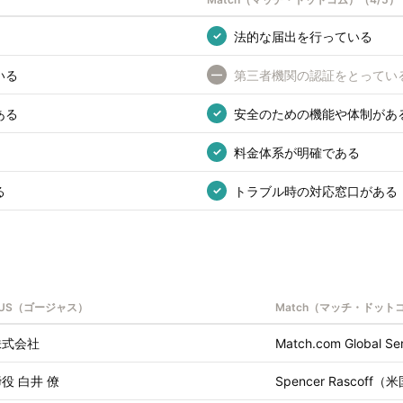
法的な届出を行っている
✓
いる
第三者機関の認証をとってい
—
ある
安全のための機能や体制があ
✓
料金体系が明確である
✓
る
トラブル時の対応窓口がある
✓
OUS（ゴージャス）
Match（マッチ・ドット
株式会社
Match.com Global Ser
役 白井 僚
Spencer Rasco