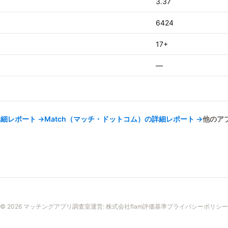
3.37
6424
17+
—
細レポート →
Match（マッチ・ドットコム）
の詳細レポート →
他のア
© 2026 マッチングアプリ調査室
運営:
株式会社flam
評価基準
プライバシーポリシー