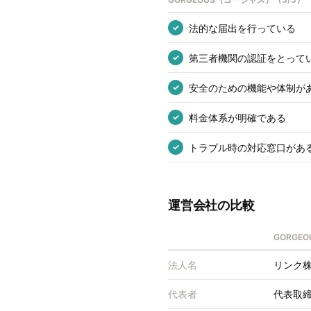
法的な届出を行っている
✓
第三者機関の認証をとって
✓
安全のための機能や体制が
✓
料金体系が明確である
✓
トラブル時の対応窓口があ
✓
運営会社の比較
GORGE
法人名
リンク
代表者
代表取締