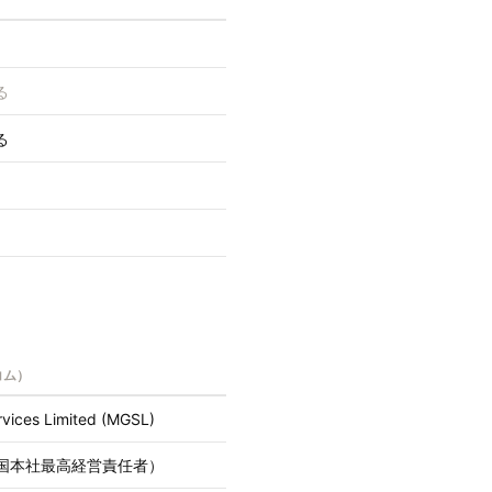
る
る
コム）
vices Limited (MGSL)
ff（米国本社最高経営責任者）