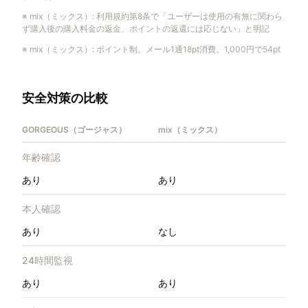
※
mix（ミックス）
:
利用規約第8条で「ユーザーは使用の有無に関わら
ず購入後の購入料金の返金、ポイントの返還には応じない」と明記
※
mix（ミックス）
:
ポイント制。メール1通18pt消費。1,000円で54pt
安全対策の比較
GORGEOUS（ゴージャス）
mix（ミックス）
年齢確認
あり
あり
本人確認
あり
なし
24時間監視
あり
あり