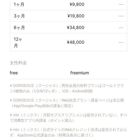
1ヶ月
¥9,800
—
3ヶ月
¥19,800
—
6ヶ月
¥34,800
—
12ヶ
¥48,000
—
月
女性料金
free
freemium
※
GORGEOUS（ゴージャス）
:
男性会員の有料プランはゴールドプラ
ン1種類のみ（1/3/6/12ヶ月）。iOS・Android同額
※
GORGEOUS（ゴージャス）
:
Web決済プラン・課金ページは非公開
（App/Google Play経由の課金に限定）
※
mix（ミックス）
:
月額サブスクリプションは提供されていない。すべ
て消費型アプリ内課金（ポイント購入）
※
mix（ミックス）
:
公式サイトのWebクレジット決済は提供されておら
ず、AppStore公式課金のみ（特商法表示に基づく）