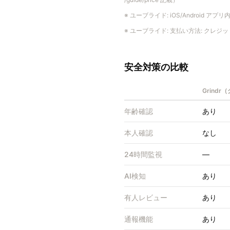
※
ユーブライド
:
iOS/Android アプ
※
ユーブライド
:
支払い方法: クレジ
安全対策の比較
Grind
年齢確認
あり
本人確認
なし
24時間監視
—
AI検知
あり
有人レビュー
あり
通報機能
あり