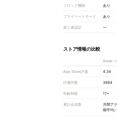
ブロック機能
あり
プライベートモード
あり
第三者認証
—
ストア情報の比較
Grind
App Store評価
4.34
評価件数
3994
年齢制限
17+
累計会員数
月間アク
期平均