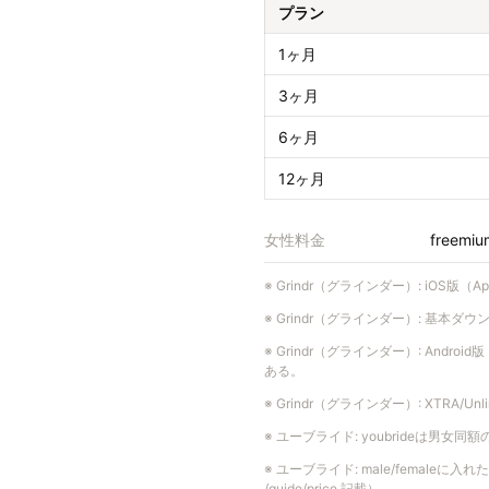
プラン
1ヶ月
3ヶ月
6ヶ月
12ヶ月
女性料金
freemiu
※
Grindr（グラインダー）
:
iOS版（
※
Grindr（グラインダー）
:
基本ダウンロー
※
Grindr（グラインダー）
:
Androi
ある。
※
Grindr（グラインダー）
:
XTRA/U
※
ユーブライド
:
youbrideは男女
※
ユーブライド
:
male/female
/guide/price 記載）