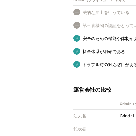
法的な届出を行っている
—
第三者機関の認証をとって
—
安全のための機能や体制が
✓
料金体系が明確である
✓
トラブル時の対応窓口があ
✓
運営会社の比較
Grind
法人名
Grindr 
代表者
—