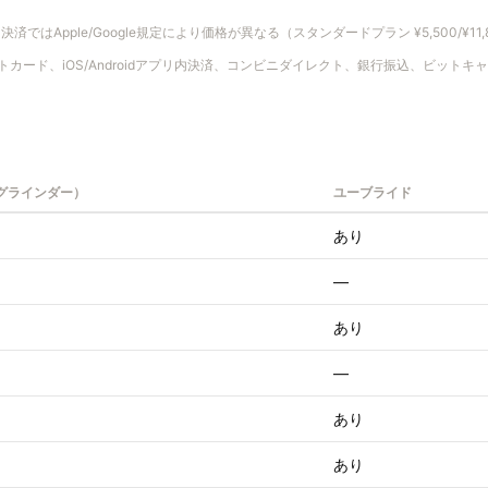
リ内決済ではApple/Google規定により価格が異なる（スタンダードプラン ¥5,500/¥11,800
ットカード、iOS/Androidアプリ内決済、コンビニダイレクト、銀行振込、ビット
r（グラインダー）
ユーブライド
あり
—
あり
—
あり
あり