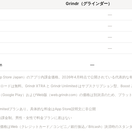
Grindr（グラインダー）
—
—
—
—
m
—
App Store Japan）のアプリ内課金価格。2026年4月時点で公開されている代表的
ドは無料。Grindr XTRA と Grindr Unlimited はサブスクリプション型、Boost 
d版（Google Play）およびWeb版（web.grindr.com）の価格は別決済のため
nlimitedプランあり。具体的な料金はApp Store説明文に非公開
同額の課金制。男性・女性で料金プランに差はない
に入れた価格はWeb（クレジットカード／コンビニ／銀行振込／Bitcash）決済時のス