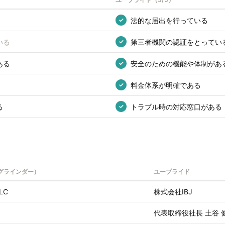
法的な届出を行っている
✓
いる
第三者機関の認証をとってい
✓
ある
安全のための機能や体制があ
✓
料金体系が明確である
✓
る
トラブル時の対応窓口がある
✓
r（グラインダー）
ユーブライド
LLC
株式会社IBJ
代表取締役社長 土谷 