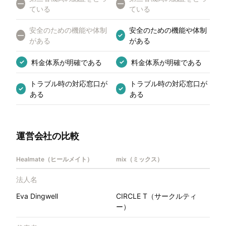
—
—
ている
ている
安全のための機能や体制
安全のための機能や体制
—
✓
がある
がある
料金体系が明確である
料金体系が明確である
✓
✓
トラブル時の対応窓口が
トラブル時の対応窓口が
✓
✓
ある
ある
運営会社の比較
Healmate（ヒールメイト）
mix（ミックス）
法人名
Eva Dingwell
CIRCLE T（サークルティ
ー）