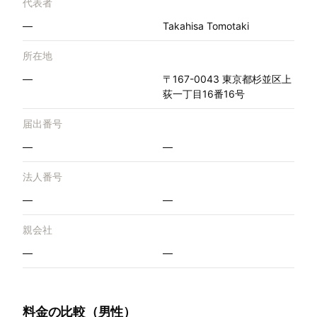
代表者
—
Takahisa Tomotaki
所在地
—
〒167-0043 東京都杉並区上
荻一丁目16番16号
届出番号
—
—
法人番号
—
—
親会社
—
—
料金の比較（男性）