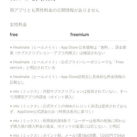
両アプリとも男性料金の公開情報がありません
女性料金
free
freemium
※
Healmate（ヒールメイト）
:
App Store 公表価格は「無料」。課金要
素（サブスクリプション・アプリ内購入）は確認されない
※
Healmate（ヒールメイト）
:
公式プライバシーポリシーでも「Free
service」と明記されている
※
Healmate（ヒールメイト）
:
App Store説明文に具体的な料金情報の
記載なし
※
mix（ミックス）
:
月額サブスクリプションは提供されていない。すべ
て消費型アプリ内課金（ポイント購入）
※
mix（ミックス）
:
公式サイトのWebクレジット決済は提供されておら
ず、AppStore公式課金のみ（特商法表示に基づく）
※
mix（ミックス）
:
利用規約第8条で「ユーザーは使用の有無に関わら
ず購入後の購入料金の返金、ポイントの返還には応じない」と明記
※
mix（ミックス）
:
ポイント制。メール1通18pt消費。1,000円で54pt