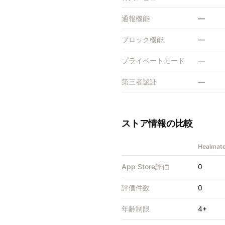
通報機能
—
ブロック機能
—
プライベートモード
—
第三者認証
—
ストア情報の比較
Healm
App Store評価
0
評価件数
0
年齢制限
4+