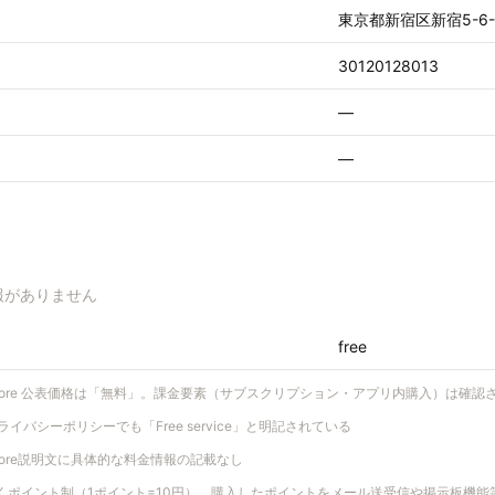
東京都新宿区新宿5-6-
30120128013
—
—
報がありません
free
 Store 公表価格は「無料」。課金要素（サブスクリプション・アプリ内購入）は確認
ライバシーポリシーでも「Free service」と明記されている
 Store説明文に具体的な料金情報の記載なし
なくポイント制（1ポイント=10円）。購入したポイントをメール送受信や掲示板機