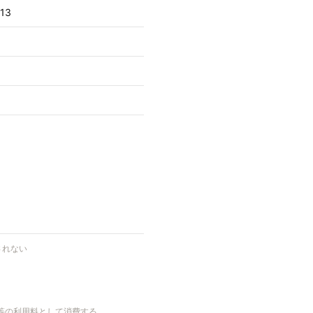
13
されない
能等の利用料として消費する