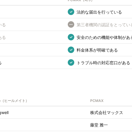
法的な届出を行っている
✓
いる
第三者機関の認証をとってい
—
ある
安全のための機能や体制があ
✓
料金体系が明確である
✓
る
トラブル時の対応窓口がある
✓
ate（ヒールメイト）
PCMAX
gwell
株式会社マックス
藤堂 雅一