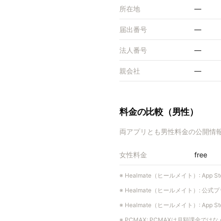
所在地
—
届出番号
—
法人番号
—
親会社
—
料金の比較（男性）
両アプリとも男性料金の公開情
女性料金
free
※
Healmate（ヒールメイト）
:
App
※
Healmate（ヒールメイト）
:
公式プ
※
Healmate（ヒールメイト）
:
App
※
PCMAX
:
PCMAXは月額課金では