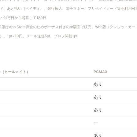
ド、あと払い（ペイディ）、銀行振込、電子マネー、プリペイドカード等を利用可
・付与日から起算して180日
iOS版はApp Store課金のためボーナス付きのpt額面で販売。Web版（クレジット
1pt=10円。メール送信5pt、プロフ閲覧1pt
ate（ヒールメイト）
PCMAX
あり
あり
あり
—
あり