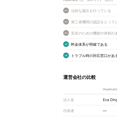
法的な届出を行っている
—
第三者機関の認証をとって
—
安全のための機能や体制が
—
料金体系が明確である
✓
トラブル時の対応窓口があ
✓
運営会社の比較
Healm
法人名
Eva Din
代表者
—