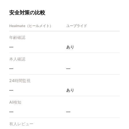
安全対策の比較
Healmate（ヒールメイト）
ユーブライド
年齢確認
—
あり
本人確認
—
—
24時間監視
—
あり
AI検知
—
—
有人レビュー