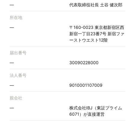
—
代表取締役社長 土谷 健次郎
所在地
—
〒160-0023 東京都新宿区西
新宿一丁目23番7号 新宿ファ
ーストウエスト12階
届出番号
—
30090228000
法人番号
—
9010001107009
親会社
—
株式会社IBJ（東証プライム
6071）が直接運営