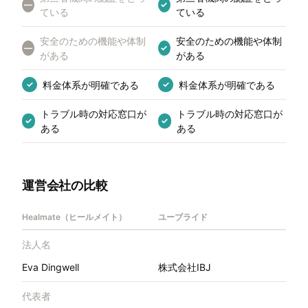
—
✓
ている
ている
安全のための機能や体制
安全のための機能や体制
—
✓
がある
がある
料金体系が明確である
料金体系が明確である
✓
✓
トラブル時の対応窓口が
トラブル時の対応窓口が
✓
✓
ある
ある
運営会社の比較
Healmate（ヒールメイト）
ユーブライド
法人名
Eva Dingwell
株式会社IBJ
代表者