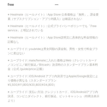
free
—
※
Healmate（ヒールメイト）
:
App Store 公表価格は「無料」。課金要
素（サブスクリプション・アプリ内購入）は確認されない
※
Healmate（ヒールメイト）
:
公式プライバシーポリシーでも「Free
service」と明記されている
※
Healmate（ヒールメイト）
:
App Store説明文に具体的な料金情報の
記載なし
※
ユーブライド
:
youbrideは男女同額の課金制。男性・女性で料金プラ
ンに差はない
※
ユーブライド
:
male/femaleに入れた価格はWeb（クレジットカード
／コンビニ／銀行振込／Bitcash）決済時のスタンダードプラン基本料
金（公式 /guide/price 記載）
※
ユーブライド
:
iOS/Android アプリ内決済ではApple/Google規定によ
り価格が異なる（スタンダードプラン
¥5,500/¥11,800/¥20,800/¥34,800）
※
ユーブライド
:
支払い方法: クレジットカード、iOS/Androidアプリ内
決済、コンビニダイレクト、銀行振込、ビットキャッシュ（特商法表示
より）