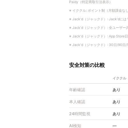
Paidy（特定商取引法表示）
※
イククル
:
ポイント制（月額課金な
※
Jack'd（ジャックド）
:
Jack'dには
※
Jack'd（ジャックド）
:
全ユーザー
※
Jack'd（ジャックド）
:
App St
※
Jack'd（ジャックド）
:
30日/90
安全対策の比較
イククル
年齢確認
あり
本人確認
あり
24時間監視
あり
AI検知
—