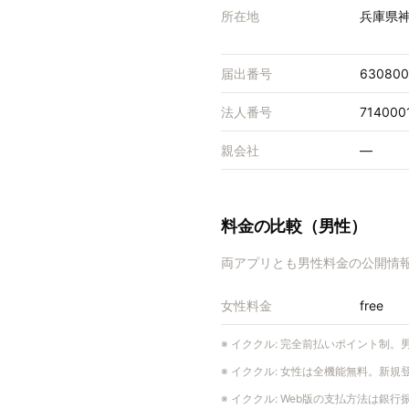
所在地
兵庫県神
届出番号
630800
法人番号
714000
親会社
—
料金の比較（男性）
両アプリとも男性料金の公開情
女性料金
free
※
イククル
:
完全前払いポイント制。男
※
イククル
:
女性は全機能無料。新規登録
※
イククル
:
Web版の支払方法は銀行振込