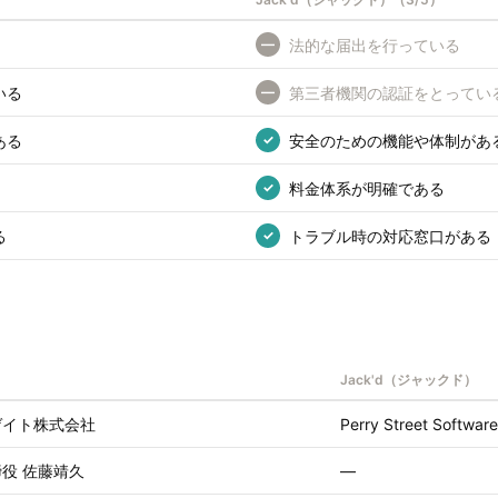
法的な届出を行っている
—
いる
第三者機関の認証をとってい
—
ある
安全のための機能や体制があ
✓
料金体系が明確である
✓
る
トラブル時の対応窓口がある
✓
Jack'd（ジャックド）
ゲイト株式会社
Perry Street Software,
役 佐藤靖久
—