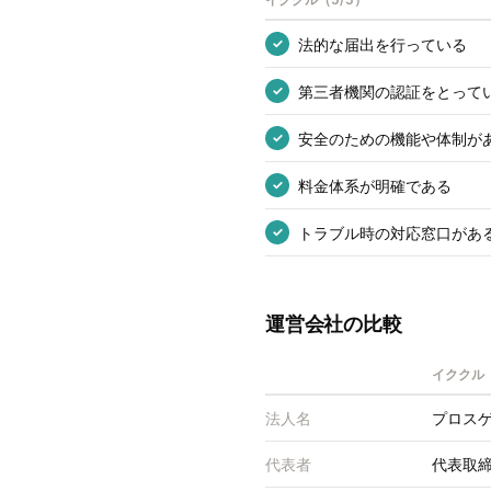
法的な届出を行っている
✓
第三者機関の認証をとって
✓
安全のための機能や体制が
✓
料金体系が明確である
✓
トラブル時の対応窓口があ
✓
運営会社の比較
イククル
法人名
プロス
代表者
代表取締