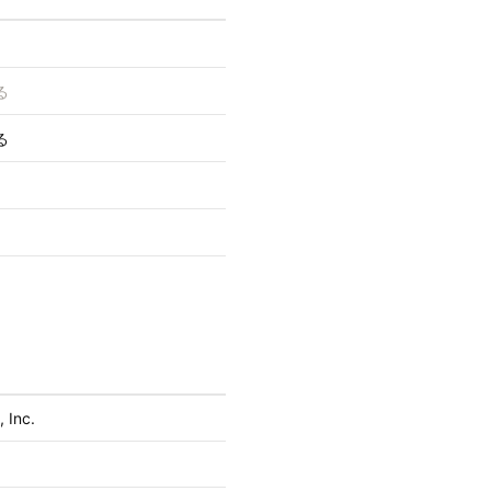
る
る
 Inc.