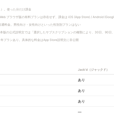
し）。使った分だけ課金
 Web ブラウザ版の有料プランは存在せず、課金は iOS (App Store) / Android (Goo
共通料金。男性向け・女性向けといった性別別プランはない
ore日本版の公式説明文では「選択したサブスクリプションの種類により、30日、90
日/1年プランあり。具体的な料金はApp Store説明文に非公開
Jack'd（ジャックド）
あり
あり
あり
—