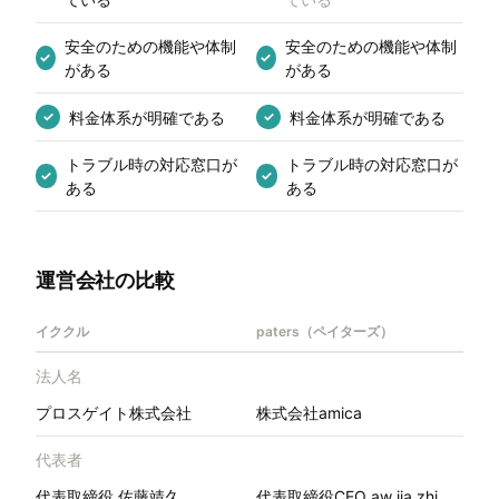
安全のための機能や体制
安全のための機能や体制
✓
✓
がある
がある
料金体系が明確である
料金体系が明確である
✓
✓
トラブル時の対応窓口が
トラブル時の対応窓口が
✓
✓
ある
ある
運営会社の比較
イククル
paters（ペイターズ）
法人名
プロスゲイト株式会社
株式会社amica
代表者
代表取締役 佐藤靖久
代表取締役CEO aw jia zhi