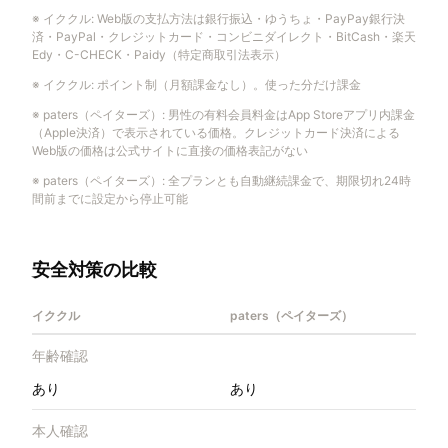
※
イククル
:
Web版の支払方法は銀行振込・ゆうちょ・PayPay銀行決
済・PayPal・クレジットカード・コンビニダイレクト・BitCash・楽天
Edy・C-CHECK・Paidy（特定商取引法表示）
※
イククル
:
ポイント制（月額課金なし）。使った分だけ課金
※
paters（ペイターズ）
:
男性の有料会員料金はApp Storeアプリ内課金
（Apple決済）で表示されている価格。クレジットカード決済による
Web版の価格は公式サイトに直接の価格表記がない
※
paters（ペイターズ）
:
全プランとも自動継続課金で、期限切れ24時
間前までに設定から停止可能
安全対策の比較
イククル
paters（ペイターズ）
年齢確認
あり
あり
本人確認