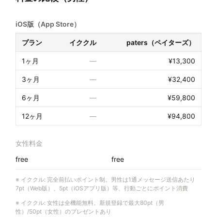
iOS版（App Store）
プラン
イククル
paters（ペイターズ）
1ヶ月
—
¥13,300
3ヶ月
—
¥32,400
6ヶ月
—
¥59,800
12ヶ月
—
¥94,800
女性料金
free
free
※
イククル
:
完全前払いポイント制。男性は1通メッセージ送信あたり
7pt（Web版）、5pt（iOSアプリ版）等、行動ごとにポイント消費
※
イククル
:
女性は全機能無料。新規登録で最大80pt（男
性）/50pt（女性）のプレゼントあり