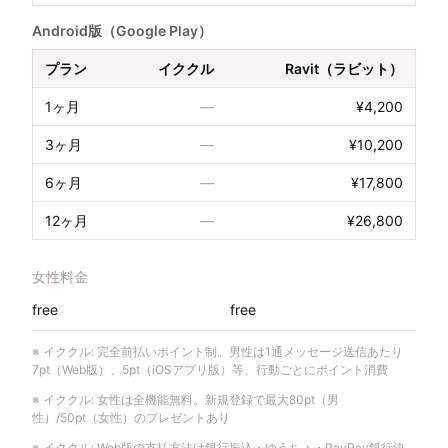
Android版（Google Play）
プラン
イククル
Ravit（ラビット）
1ヶ月
—
¥4,200
3ヶ月
—
¥10,200
6ヶ月
—
¥17,800
12ヶ月
—
¥26,800
女性料金
free
free
※
イククル
:
完全前払いポイント制。男性は1通メッセージ送信あたり
7pt（Web版）、5pt（iOSアプリ版）等、行動ごとにポイント消費
※
イククル
:
女性は全機能無料。新規登録で最大80pt（男
性）/50pt（女性）のプレゼントあり
※
イククル
:
Web版の支払方法は銀行振込・ゆうちょ・PayPay銀行決