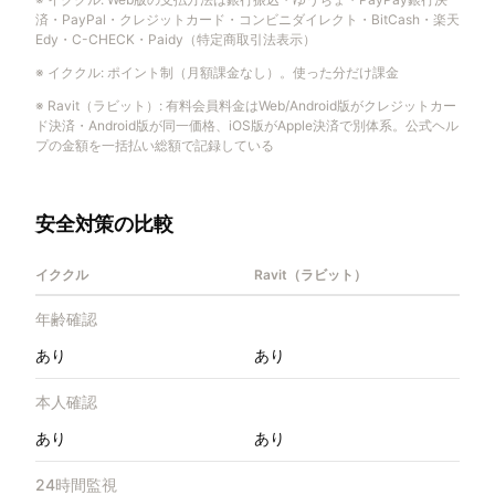
済・PayPal・クレジットカード・コンビニダイレクト・BitCash・楽天
Edy・C-CHECK・Paidy（特定商取引法表示）
※
イククル
:
ポイント制（月額課金なし）。使った分だけ課金
※
Ravit（ラビット）
:
有料会員料金はWeb/Android版がクレジットカー
ド決済・Android版が同一価格、iOS版がApple決済で別体系。公式ヘル
プの金額を一括払い総額で記録している
安全対策の比較
イククル
Ravit（ラビット）
年齢確認
あり
あり
本人確認
あり
あり
24時間監視