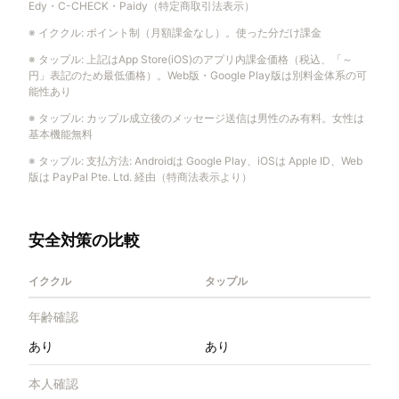
Edy・C-CHECK・Paidy（特定商取引法表示）
※
イククル
:
ポイント制（月額課金なし）。使った分だけ課金
※
タップル
:
上記はApp Store(iOS)のアプリ内課金価格（税込、「～
円」表記のため最低価格）。Web版・Google Play版は別料金体系の可
能性あり
※
タップル
:
カップル成立後のメッセージ送信は男性のみ有料。女性は
基本機能無料
※
タップル
:
支払方法: Androidは Google Play、iOSは Apple ID、Web
版は PayPal Pte. Ltd. 経由（特商法表示より）
安全対策の比較
イククル
タップル
年齢確認
あり
あり
本人確認