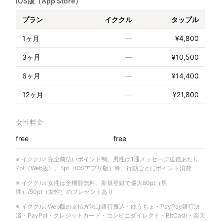
iOS版（App Store）
プラン
イククル
タップル
1ヶ月
—
¥4,800
3ヶ月
—
¥10,500
6ヶ月
—
¥14,400
12ヶ月
—
¥21,800
女性料金
free
free
※
イククル
:
完全前払いポイント制。男性は1通メッセージ送信あたり
7pt（Web版）、5pt（iOSアプリ版）等、行動ごとにポイント消費
※
イククル
:
女性は全機能無料。新規登録で最大80pt（男
性）/50pt（女性）のプレゼントあり
※
イククル
:
Web版の支払方法は銀行振込・ゆうちょ・PayPay銀行決
済・PayPal・クレジットカード・コンビニダイレクト・BitCash・楽天