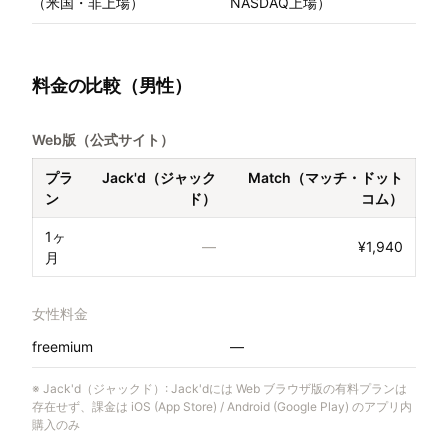
（米国・非上場）
NASDAQ上場）
料金の比較（男性）
Web版（公式サイト）
プラ
Jack'd（ジャック
Match（マッチ・ドット
ン
ド）
コム）
1ヶ
—
¥1,940
月
女性料金
freemium
—
※
Jack'd（ジャックド）
:
Jack'dには Web ブラウザ版の有料プランは
存在せず、課金は iOS (App Store) / Android (Google Play) のアプリ内
購入のみ