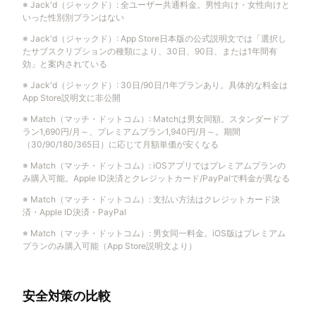
※
Jack'd（ジャックド）
:
全ユーザー共通料金。男性向け・女性向けと
いった性別別プランはない
※
Jack'd（ジャックド）
:
App Store日本版の公式説明文では「選択し
たサブスクリプションの種類により、30日、90日、または1年間有
効」と案内されている
※
Jack'd（ジャックド）
:
30日/90日/1年プランあり。具体的な料金は
App Store説明文に非公開
※
Match（マッチ・ドットコム）
:
Matchは男女同額。スタンダードプ
ラン1,690円/月～、プレミアムプラン1,940円/月～。期間
（30/90/180/365日）に応じて月額単価が安くなる
※
Match（マッチ・ドットコム）
:
iOSアプリではプレミアムプランの
み購入可能。Apple ID決済とクレジットカード/PayPalで料金が異なる
※
Match（マッチ・ドットコム）
:
支払い方法はクレジットカード決
済・Apple ID決済・PayPal
※
Match（マッチ・ドットコム）
:
男女同一料金。iOS版はプレミアム
プランのみ購入可能（App Store説明文より）
安全対策の比較