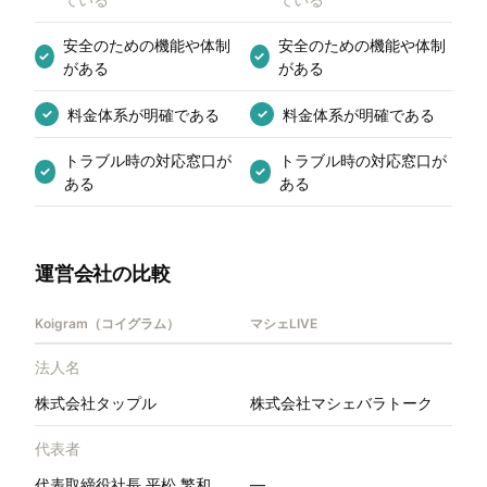
安全のための機能や体制
安全のための機能や体制
✓
✓
がある
がある
料金体系が明確である
料金体系が明確である
✓
✓
トラブル時の対応窓口が
トラブル時の対応窓口が
✓
✓
ある
ある
運営会社の比較
Koigram（コイグラム）
マシェLIVE
法人名
株式会社タップル
株式会社マシェバラトーク
代表者
代表取締役社長 平松 繁和
—