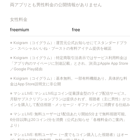
両アプリとも男性料金の公開情報がありません
女性料金
freemium
free
※
Koigram（コイグラム）
:
運営元公式お知らせにてスタンダードプラ
ン・スペシャルいいね・ブーストの有料アイテム提供を確認
※
Koigram（コイグラム）
:
特定商取引法表示ではサービス利用料金は
「アプリ内のマイページに別途記載」とされ、決済はApple App Store
／Google Play経由
※
Koigram（コイグラム）
:
基本無料。一部有料機能あり。具体的な料
金はApp Store説明文に非公開
※
マシェLIVE
:
マシェLIVEはコイン従量課金型のライブ配信サービス。
月額サブスクリプションプランは提供されず、視聴者（主に男性）がコ
インを購入して配信視聴・メッセージ・ギフティングに消費する仕組み
※
マシェLIVE
:
無料ユーザーは1配信あたり開始5分まで無料視聴可能。
6分目以降は20コイン/分を消費（公式お知らせ「各種料金のご案内」
より）
※
マシェLIVE
:
有料ユーザー（一度でもコイン購入した視聴者）はオー