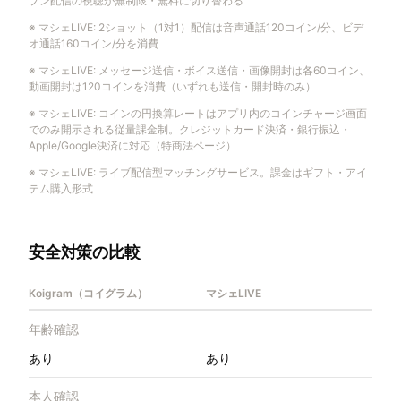
プン配信の視聴が無制限・無料に切り替わる
※
マシェLIVE
:
2ショット（1対1）配信は音声通話120コイン/分、ビデ
オ通話160コイン/分を消費
※
マシェLIVE
:
メッセージ送信・ボイス送信・画像開封は各60コイン、
動画開封は120コインを消費（いずれも送信・開封時のみ）
※
マシェLIVE
:
コインの円換算レートはアプリ内のコインチャージ画面
でのみ開示される従量課金制。クレジットカード決済・銀行振込・
Apple/Google決済に対応（特商法ページ）
※
マシェLIVE
:
ライブ配信型マッチングサービス。課金はギフト・アイ
テム購入形式
安全対策の比較
Koigram（コイグラム）
マシェLIVE
年齢確認
あり
あり
本人確認