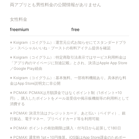
両アプリとも男性料金の公開情報がありません
女性料金
freemium
free
※
Koigram（コイグラム）
:
運営元公式お知らせにてスタンダードプラ
ン・スペシャルいいね・ブーストの有料アイテム提供を確認
※
Koigram（コイグラム）
:
特定商取引法表示ではサービス利用料金は
「アプリ内のマイページに別途記載」とされ、決済はApple App Store
／Google Play経由
※
Koigram（コイグラム）
:
基本無料。一部有料機能あり。具体的な料
金はApp Store説明文に非公開
※
PCMAX
:
PCMAXは月額課金ではなくポイント制（1ポイント=10
円）。購入したポイントをメール送受信や掲示板機能等の利用料として
消費する
※
PCMAX
:
決済方法はクレジットカード、あと払い（ペイディ）、銀
行振込、電子マネー、プリペイドカード等を利用可能
※
PCMAX
:
ポイントの有効期限は購入・付与日から起算して180日
※
PCMAX
:
通常時 1pt＝10円換算。iOS版はApp Store課金のためボー