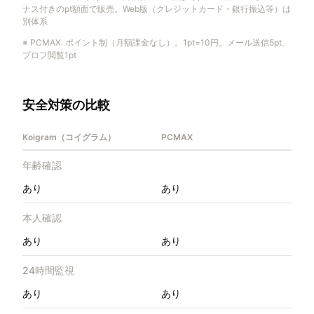
ナス付きのpt額面で販売。Web版（クレジットカード・銀行振込等）は
別体系
※
PCMAX
:
ポイント制（月額課金なし）。1pt=10円。メール送信5pt、
プロフ閲覧1pt
安全対策の比較
Koigram（コイグラム）
PCMAX
年齢確認
あり
あり
本人確認
あり
あり
24時間監視
あり
あり