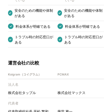
安全のための機能や体制
安全のための機能や体制
✓
✓
がある
がある
料金体系が明確である
料金体系が明確である
✓
✓
トラブル時の対応窓口が
トラブル時の対応窓口が
✓
✓
ある
ある
運営会社の比較
Koigram（コイグラム）
PCMAX
法人名
株式会社タップル
株式会社マックス
代表者
代表取締役社長 平松 繁和
藤堂 雅一