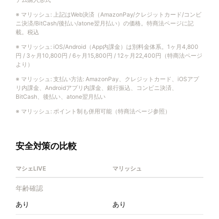
※
マリッシュ
:
上記はWeb決済（AmazonPay/クレジットカード/コンビ
ニ決済/BitCash/後払い/atone翌月払い）の価格。特商法ページに記
載。税込
※
マリッシュ
:
iOS/Android（App内課金）は別料金体系。1ヶ月4,800
円 / 3ヶ月10,800円 / 6ヶ月15,800円 / 12ヶ月22,400円（特商法ページ
より）
※
マリッシュ
:
支払い方法: AmazonPay、クレジットカード、iOSアプ
リ内課金、Androidアプリ内課金、銀行振込、コンビニ決済、
BitCash、後払い、atone翌月払い
※
マリッシュ
:
ポイント制も併用可能（特商法ページ参照）
安全対策の比較
マシェLIVE
マリッシュ
年齢確認
あり
あり