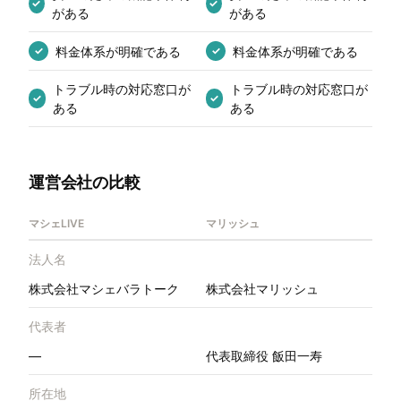
✓
✓
がある
がある
料金体系が明確である
料金体系が明確である
✓
✓
トラブル時の対応窓口が
トラブル時の対応窓口が
✓
✓
ある
ある
運営会社の比較
マシェLIVE
マリッシュ
法人名
株式会社マシェバラトーク
株式会社マリッシュ
代表者
—
代表取締役 飯田一寿
所在地