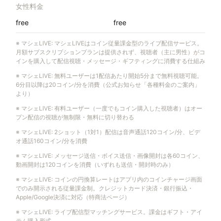
女性料金
free
free
※
マシェLIVE
:
マシェLIVEはコイン従量課金型のライブ配信サービス。
月額サブスクリプションプランは提供されず、視聴者（主に男性）がコ
インを購入して配信視聴・メッセージ・ギフティングに消費する仕組み
※
マシェLIVE
:
無料ユーザーは1配信あたり開始5分まで無料視聴可能。
6分目以降は20コイン/分を消費（公式お知らせ「各種料金のご案内」
より）
※
マシェLIVE
:
有料ユーザー（一度でもコイン購入した視聴者）はオー
プン配信の視聴が無制限・無料に切り替わる
※
マシェLIVE
:
2ショット（1対1）配信は音声通話120コイン/分、ビデ
オ通話160コイン/分を消費
※
マシェLIVE
:
メッセージ送信・ボイス送信・画像開封は各60コイン、
動画開封は120コインを消費（いずれも送信・開封時のみ）
※
マシェLIVE
:
コインの円換算レートはアプリ内のコインチャージ画面
でのみ開示される従量課金制。クレジットカード決済・銀行振込・
Apple/Google決済に対応（特商法ページ）
※
マシェLIVE
:
ライブ配信型マッチングサービス。課金はギフト・アイ
テム購入形式