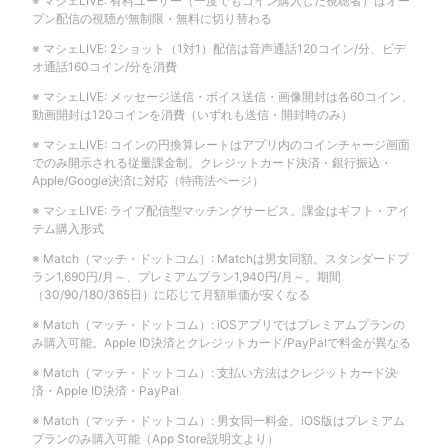
※
マシェLIVE
:
有料ユーザー（一度でもコイン購入した視聴者）はオー
プン配信の視聴が無制限・無料に切り替わる
※
マシェLIVE
:
2ショット（1対1）配信は音声通話120コイン/分、ビデ
オ通話160コイン/分を消費
※
マシェLIVE
:
メッセージ送信・ボイス送信・画像開封は各60コイン、
動画開封は120コインを消費（いずれも送信・開封時のみ）
※
マシェLIVE
:
コインの円換算レートはアプリ内のコインチャージ画面
でのみ開示される従量課金制。クレジットカード決済・銀行振込・
Apple/Google決済に対応（特商法ページ）
※
マシェLIVE
:
ライブ配信型マッチングサービス。課金はギフト・アイ
テム購入形式
※
Match（マッチ・ドットコム）
:
Matchは男女同額。スタンダードプ
ラン1,690円/月～、プレミアムプラン1,940円/月～。期間
（30/90/180/365日）に応じて月額単価が安くなる
※
Match（マッチ・ドットコム）
:
iOSアプリではプレミアムプランの
み購入可能。Apple ID決済とクレジットカード/PayPalで料金が異なる
※
Match（マッチ・ドットコム）
:
支払い方法はクレジットカード決
済・Apple ID決済・PayPal
※
Match（マッチ・ドットコム）
:
男女同一料金。iOS版はプレミアム
プランのみ購入可能（App Store説明文より）