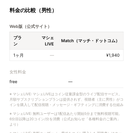
料金の比較（男性）
Web版（公式サイト）
プラ
マシェ
Match（マッチ・ドットコム）
ン
LIVE
1ヶ月
—
¥1,940
女性料金
free
—
※
マシェLIVE
:
マシェLIVEはコイン従量課金型のライブ配信サービス。
月額サブスクリプションプランは提供されず、視聴者（主に男性）がコ
インを購入して配信視聴・メッセージ・ギフティングに消費する仕組み
※
マシェLIVE
:
無料ユーザーは1配信あたり開始5分まで無料視聴可能。
6分目以降は20コイン/分を消費（公式お知らせ「各種料金のご案内」
より）