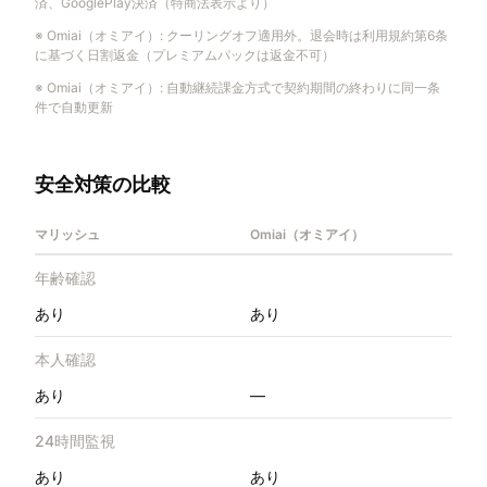
済、GooglePlay決済（特商法表示より）
※
Omiai（オミアイ）
:
クーリングオフ適用外。退会時は利用規約第6条
に基づく日割返金（プレミアムパックは返金不可）
※
Omiai（オミアイ）
:
自動継続課金方式で契約期間の終わりに同一条
件で自動更新
安全対策の比較
マリッシュ
Omiai（オミアイ）
年齢確認
あり
あり
本人確認
あり
—
24時間監視
あり
あり