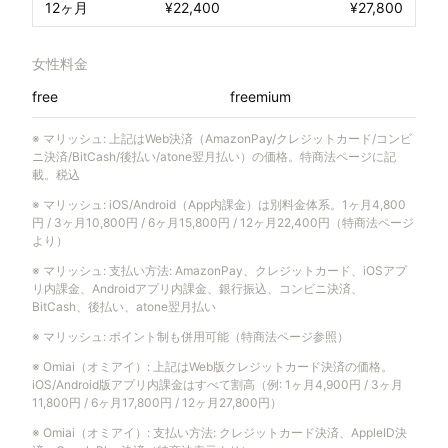
12ヶ月
¥22,400
¥27,800
女性料金
free
freemium
※
マリッシュ
:
上記はWeb決済（AmazonPay/クレジットカード/コンビ
ニ決済/BitCash/後払い/atone翌月払い）の価格。特商法ページに記
載。税込
※
マリッシュ
:
iOS/Android（App内課金）は別料金体系。1ヶ月4,800
円 / 3ヶ月10,800円 / 6ヶ月15,800円 / 12ヶ月22,400円（特商法ページ
より）
※
マリッシュ
:
支払い方法: AmazonPay、クレジットカード、iOSアプ
リ内課金、Androidアプリ内課金、銀行振込、コンビニ決済、
BitCash、後払い、atone翌月払い
※
マリッシュ
:
ポイント制も併用可能（特商法ページ参照）
※
Omiai（オミアイ）
:
上記はWeb版クレジットカード決済の価格。
iOS/Android版アプリ内課金はすべて割高（例: 1ヶ月4,900円 / 3ヶ月
11,800円 / 6ヶ月17,800円 / 12ヶ月27,800円）
※
Omiai（オミアイ）
:
支払い方法: クレジットカード決済、AppleID決