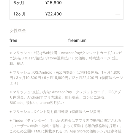
6ヶ月
¥15,800
—
12ヶ月
¥22,400
—
女性料金
free
freemium
※
マリッシュ
:
上記はWeb決済（AmazonPay/クレジットカード/コンビ
ニ決済/BitCash/後払い/atone翌月払い）の価格。特商法ページに記
載。税込
※
マリッシュ
:
iOS/Android（App内課金）は別料金体系。1ヶ月4,800
円 / 3ヶ月10,800円 / 6ヶ月15,800円 / 12ヶ月22,400円（特商法ページ
より）
※
マリッシュ
:
支払い方法: AmazonPay、クレジットカード、iOSアプ
リ内課金、Androidアプリ内課金、銀行振込、コンビニ決済、
BitCash、後払い、atone翌月払い
※
マリッシュ
:
ポイント制も併用可能（特商法ページ参照）
※
Tinder（ティンダー）
:
Tinderの料金はアプリ内で動的に決定される
（ユーザーの年齢・地域・需給によって変動する動的価格制を採用）。
このため公開HTMLに掲載されるiOS App Storeの価格レンジは参考値