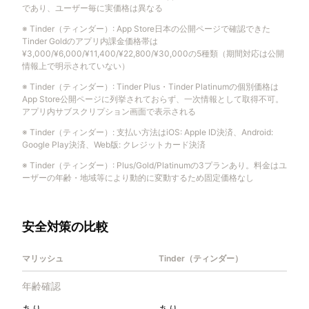
であり、ユーザー毎に実価格は異なる
※
Tinder（ティンダー）
:
App Store日本の公開ページで確認できた
Tinder Goldのアプリ内課金価格帯は
¥3,000/¥6,000/¥11,400/¥22,800/¥30,000の5種類（期間対応は公開
情報上で明示されていない）
※
Tinder（ティンダー）
:
Tinder Plus・Tinder Platinumの個別価格は
App Store公開ページに列挙されておらず、一次情報として取得不可。
アプリ内サブスクリプション画面で表示される
※
Tinder（ティンダー）
:
支払い方法はiOS: Apple ID決済、Android:
Google Play決済、Web版: クレジットカード決済
※
Tinder（ティンダー）
:
Plus/Gold/Platinumの3プランあり。料金はユ
ーザーの年齢・地域等により動的に変動するため固定価格なし
安全対策の比較
マリッシュ
Tinder（ティンダー）
年齢確認
あり
あり