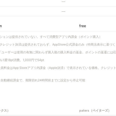
—
—
m
free
ションは提供されていない。すべて消費型アプリ内課金（ポイント購入）
bクレジット決済は提供されておらず、AppStore公式課金のみ（特商法表示に基づく
「ユーザーは使用の有無に関わらず購入後の購入料金の返金、ポイントの返還には
通18pt消費。1,000円で54pt
員料金はApp Storeアプリ内課金（Apple決済）で表示されている価格。クレジ
も自動継続課金で、期限切れ24時間前までに設定から停止可能
ックス）
paters（ペイターズ）