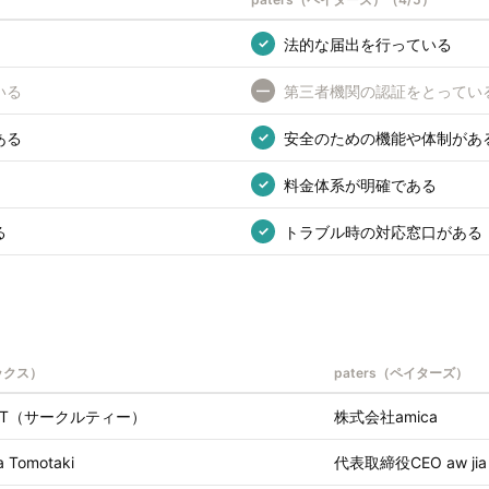
法的な届出を行っている
✓
いる
第三者機関の認証をとってい
—
ある
安全のための機能や体制があ
✓
料金体系が明確である
✓
る
トラブル時の対応窓口がある
✓
ックス）
paters（ペイターズ）
LE T（サークルティー）
株式会社amica
a Tomotaki
代表取締役CEO aw jia zh