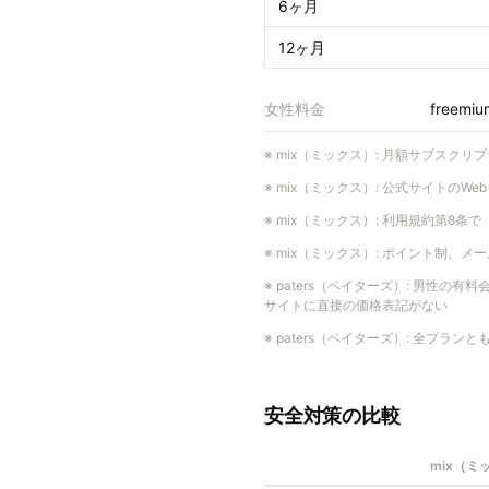
6ヶ月
12ヶ月
女性料金
freemiu
※
mix（ミックス）
:
月額サブスクリプ
※
mix（ミックス）
:
公式サイトのWe
※
mix（ミックス）
:
利用規約第8条で
※
mix（ミックス）
:
ポイント制。メール1
※
paters（ペイターズ）
:
男性の有料会
サイトに直接の価格表記がない
※
paters（ペイターズ）
:
全プランと
安全対策の比較
mix（ミ