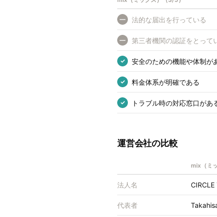
法的な届出を行っている
—
第三者機関の認証をとって
—
安全のための機能や体制が
✓
料金体系が明確である
✓
トラブル時の対応窓口があ
✓
運営会社の比較
mix（ミ
法人名
CIRC
代表者
Takahis