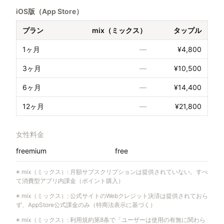
iOS版（App Store）
プラン
mix（ミックス）
タップル
1ヶ月
—
¥4,800
3ヶ月
—
¥10,500
6ヶ月
—
¥14,400
12ヶ月
—
¥21,800
女性料金
freemium
free
※
mix（ミックス）
:
月額サブスクリプションは提供されていない。すべ
て消費型アプリ内課金（ポイント購入）
※
mix（ミックス）
:
公式サイトのWebクレジット決済は提供されておら
ず、AppStore公式課金のみ（特商法表示に基づく）
※
mix（ミックス）
:
利用規約第8条で「ユーザーは使用の有無に関わら