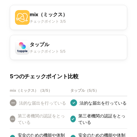
mix（ミックス）
チェックポイント 3/5
タップル
チェックポイント 5/5
5つのチェックポイント比較
mix（ミックス）
（
3/5
）
タップル
（
5/5
）
法的な届出を行っている
法的な届出を行っている
—
✓
第三者機関の認証をとっ
第三者機関の認証をとっ
—
✓
ている
ている
安全のための機能や体制
安全のための機能や体制