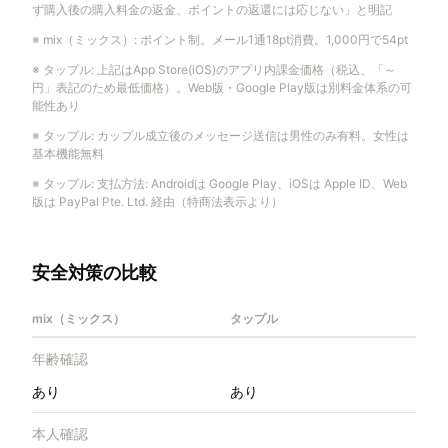
ず購入後の購入料金の返金、ポイントの返還には応じない」と明記
※
mix（ミックス）
:
ポイント制。メール1通18pt消費。1,000円で54pt
※
タップル
:
上記はApp Store(iOS)のアプリ内課金価格（税込、「～
円」表記のため最低価格）。Web版・Google Play版は別料金体系の可
能性あり
※
タップル
:
カップル成立後のメッセージ送信は男性のみ有料。女性は
基本機能無料
※
タップル
:
支払方法: Androidは Google Play、iOSは Apple ID、Web
版は PayPal Pte. Ltd. 経由（特商法表示より）
安全対策の比較
mix（ミックス）
タップル
年齢確認
あり
あり
本人確認