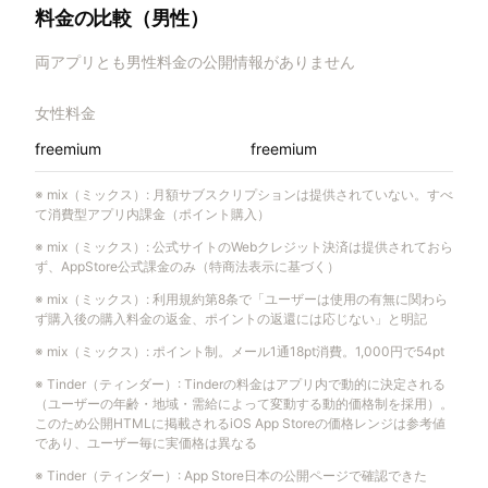
料金の比較（男性）
両アプリとも男性料金の公開情報がありません
女性料金
freemium
freemium
※
mix（ミックス）
:
月額サブスクリプションは提供されていない。すべ
て消費型アプリ内課金（ポイント購入）
※
mix（ミックス）
:
公式サイトのWebクレジット決済は提供されておら
ず、AppStore公式課金のみ（特商法表示に基づく）
※
mix（ミックス）
:
利用規約第8条で「ユーザーは使用の有無に関わら
ず購入後の購入料金の返金、ポイントの返還には応じない」と明記
※
mix（ミックス）
:
ポイント制。メール1通18pt消費。1,000円で54pt
※
Tinder（ティンダー）
:
Tinderの料金はアプリ内で動的に決定される
（ユーザーの年齢・地域・需給によって変動する動的価格制を採用）。
このため公開HTMLに掲載されるiOS App Storeの価格レンジは参考値
であり、ユーザー毎に実価格は異なる
※
Tinder（ティンダー）
:
App Store日本の公開ページで確認できた