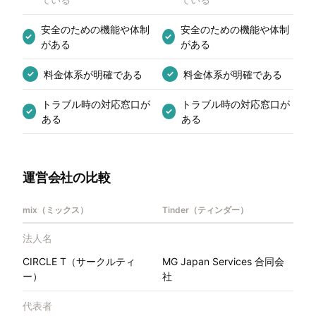
安全のための機能や体制
安全のための機能や体制
✓
✓
がある
がある
料金体系が明確である
料金体系が明確である
✓
✓
トラブル時の対応窓口が
トラブル時の対応窓口が
✓
✓
ある
ある
運営会社の比較
mix（ミックス）
Tinder（ティンダー）
法人名
CIRCLE T（サークルティ
MG Japan Services 合同会
ー）
社
代表者