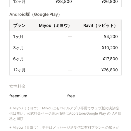
12ヶ月
¥28,800
¥26,800
Android版（Google Play）
プラン
Miyou（ミヨウ）
Ravit（ラビット）
1ヶ月
—
¥4,200
3ヶ月
—
¥10,200
6ヶ月
—
¥17,800
12ヶ月
—
¥26,800
女性料金
freemium
free
※
Miyou（ミヨウ）
:
Miyouはモバイルアプリ専用でウェブ版の決済提
供は無い。公式料金ページ表示価格はApp Store/Google Play の IAP 価
格と同額
※
Miyou（ミヨウ）
:
男性はメッセージ送受信に有料プランへの加入が