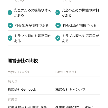
安全のための機能や体制
安全のための機能や体制
✓
✓
がある
がある
料金体系が明確である
料金体系が明確である
✓
✓
トラブル時の対応窓口が
トラブル時の対応窓口が
✓
✓
ある
ある
運営会社の比較
Miyou（ミヨウ）
Ravit（ラビット）
法人名
株式会社Gemcook
株式会社キャンバス
代表者
代表取締役社長 藤本 卓哉
代表取締役CEO 大城哲也