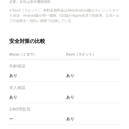
必要。女性は基本機能無料
※
Ravit（ラビット）
:
有料会員料金はWeb/Android版がクレジットカー
ド決済・Android版が同一価格、iOS版がApple決済で別体系。公式ヘル
プの金額を一括払い総額で記録している
安全対策の比較
Miyou（ミヨウ）
Ravit（ラビット）
年齢確認
あり
あり
本人確認
あり
あり
24時間監視
—
あり