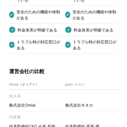
安全のための機能や体制
安全のための機能や体制
✓
✓
がある
がある
料金体系が明確である
料金体系が明確である
✓
✓
トラブル時の対応窓口が
トラブル時の対応窓口が
✓
✓
ある
ある
運営会社の比較
Omiai（オミアイ）
pato（パト）
法人名
株式会社Omiai
株式会社キネカ
代表者
代表取締役CEO 今井 良樹
代表取締役 平塚 満