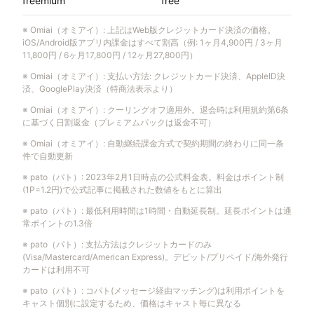
freemium
free
※
Omiai（オミアイ）
:
上記はWeb版クレジットカード決済の価格。
iOS/Android版アプリ内課金はすべて割高（例: 1ヶ月4,900円 / 3ヶ月
11,800円 / 6ヶ月17,800円 / 12ヶ月27,800円）
※
Omiai（オミアイ）
:
支払い方法: クレジットカード決済、AppleID決
済、GooglePlay決済（特商法表示より）
※
Omiai（オミアイ）
:
クーリングオフ適用外。退会時は利用規約第6条
に基づく日割返金（プレミアムパックは返金不可）
※
Omiai（オミアイ）
:
自動継続課金方式で契約期間の終わりに同一条
件で自動更新
※
pato（パト）
:
2023年2月1日時点の公式料金表。料金はポイント制
(1P=1.2円)で公式記事に掲載された数値をもとに算出
※
pato（パト）
:
最低利用時間は1時間・自動延長制。延長ポイントは通
常ポイントの1.3倍
※
pato（パト）
:
支払方法はクレジットカードのみ
(Visa/Mastercard/American Express)。デビット/プリペイド/海外発行
カードは利用不可
※
pato（パト）
:
コパト(メッセージ経由マッチング)は利用ポイントを
キャスト個別に設定するため、価格はキャスト毎に異なる