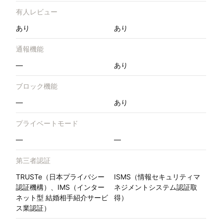
有人レビュー
あり
あり
通報機能
—
あり
ブロック機能
—
あり
プライベートモード
—
—
第三者認証
TRUSTe（日本プライバシー
ISMS（情報セキュリティマ
認証機構）、IMS（インター
ネジメントシステム認証取
ネット型 結婚相手紹介サービ
得）
ス業認証）