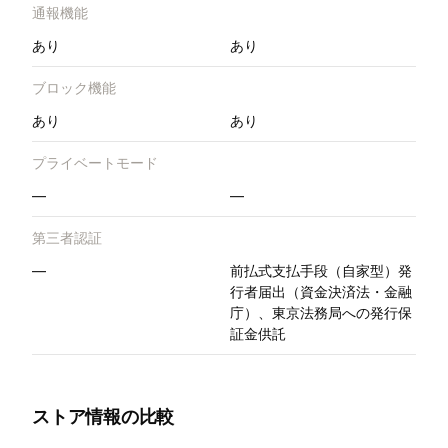
通報機能
あり
あり
ブロック機能
あり
あり
プライベートモード
—
—
第三者認証
—
前払式支払手段（自家型）発
行者届出（資金決済法・金融
庁）、東京法務局への発行保
証金供託
ストア情報の比較