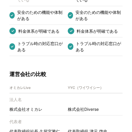
安全のための機能や体制
安全のための機能や体制
✓
✓
がある
がある
料金体系が明確である
料金体系が明確である
✓
✓
トラブル時の対応窓口が
トラブル時の対応窓口が
✓
✓
ある
ある
運営会社の比較
オミカレLive
YYC（ワイワイシー）
法人名
株式会社オミカレ
株式会社Diverse
代表者
代表取締役社長 久留宮雅仁
代表取締役 津元 啓史