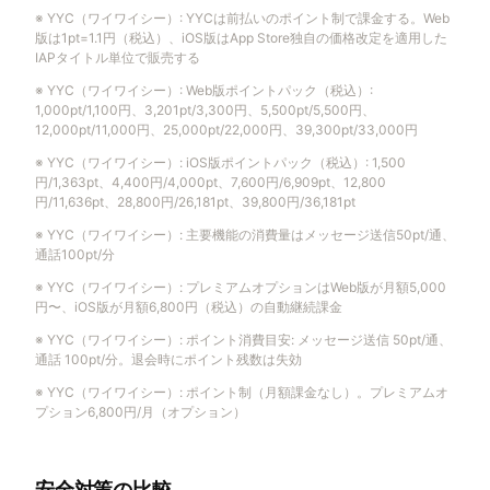
※
YYC（ワイワイシー）
:
YYCは前払いのポイント制で課金する。Web
版は1pt=1.1円（税込）、iOS版はApp Store独自の価格改定を適用した
IAPタイトル単位で販売する
※
YYC（ワイワイシー）
:
Web版ポイントパック（税込）:
1,000pt/1,100円、3,201pt/3,300円、5,500pt/5,500円、
12,000pt/11,000円、25,000pt/22,000円、39,300pt/33,000円
※
YYC（ワイワイシー）
:
iOS版ポイントパック（税込）: 1,500
円/1,363pt、4,400円/4,000pt、7,600円/6,909pt、12,800
円/11,636pt、28,800円/26,181pt、39,800円/36,181pt
※
YYC（ワイワイシー）
:
主要機能の消費量はメッセージ送信50pt/通、
通話100pt/分
※
YYC（ワイワイシー）
:
プレミアムオプションはWeb版が月額5,000
円〜、iOS版が月額6,800円（税込）の自動継続課金
※
YYC（ワイワイシー）
:
ポイント消費目安: メッセージ送信 50pt/通、
通話 100pt/分。退会時にポイント残数は失効
※
YYC（ワイワイシー）
:
ポイント制（月額課金なし）。プレミアムオ
プション6,800円/月（オプション）
安全対策の比較