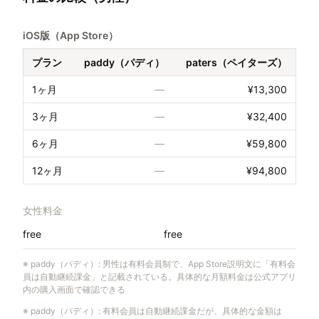
iOS版（App Store）
プラン
paddy（パディ）
paters（ペイターズ）
1ヶ月
—
¥13,300
3ヶ月
—
¥32,400
6ヶ月
—
¥59,800
12ヶ月
—
¥94,800
女性料金
free
free
※
paddy（パディ）
:
男性は有料会員制で、App Store説明文に「有料会
員は自動継続課金」と記載されている。具体的な月額料金は公式アプリ
内の購入画面で確認できる
※
paddy（パディ）
:
有料会員は自動継続課金だが、具体的な金額は